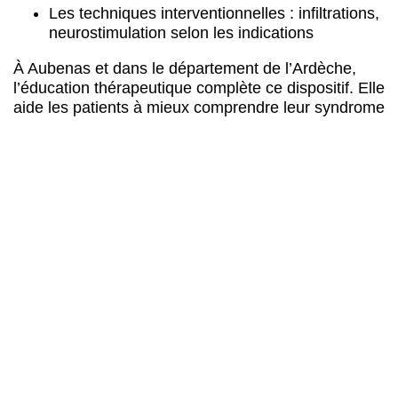
Les techniques interventionnelles : infiltrations,
neurostimulation selon les indications
À Aubenas et dans le département de l’Ardèche,
l’éducation thérapeutique complète ce dispositif. Elle
aide les patients à mieux comprendre leur syndrome
douloureux chronique et à développer des
stratégies d’adaptation au quotidien.
Objectifs de la prise en charge
L’équipe pluridisciplinaire vise la réduction de
l’intensité douloureuse et la
récupération
fonctionnelle
. L’objectif n’est pas toujours
l’élimination complète des souffrances durables,
mais plutôt le soulagement significatif et la reprise
d’activités. Cette approche progressive favorise
l’autonomie et permet aux patients de la vallée du
Chassezac et du bassin aubenas de retrouver une
meilleure
qualité de vie quotidienne
.