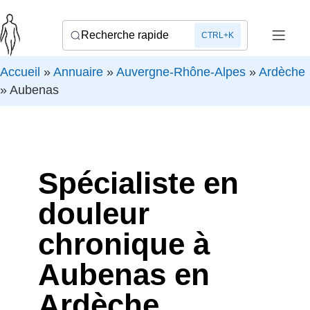
Recherche rapide
CTRL+K
Accueil
»
Annuaire
»
Auvergne-Rhône-Alpes
»
Ardèche
»
Aubenas
Spécialiste en
douleur
chronique à
Aubenas en
Ardèche