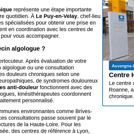
nique
représente une étape importante
re quotidien. À
Le Puy-en-Velay
, chef-lieu
s spécialisées pour obtenir une prise en
lent en coordination avec les centres de
s pour vous accompagner.
cin algologue ?
erlocuteur. Après évaluation de votre
Auvergne-
in algologue ou une consultation
les douleurs chroniques selon une
Centre 
 neuropathiques, de syndromes douloureux
Le centre 
es anti-douleur
fonctionnent avec des
Roanne, as
ologues, kinésithérapeutes coordonnent
chronique.
raitement personnalisé.
communes environnantes comme Brives-
ces consultations passe souvent par le
ctures de la Haute-Loire. Pour les
ssée, des centres de référence à Lyon,