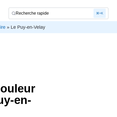
Recherche rapide
⌘+K
ire
»
Le Puy-en-Velay
douleur
uy-en-