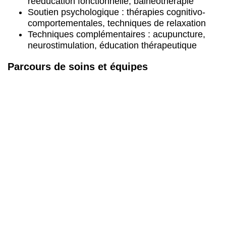
rééducation fonctionnelle, balnéothérapie
Soutien psychologique : thérapies cognitivo-
comportementales, techniques de relaxation
Techniques complémentaires : acupuncture,
neurostimulation, éducation thérapeutique
Parcours de soins et équipes
pluridisciplinaires
L’équipe pluridisciplinaire réunit médecins
algologues, kinésithérapeutes et psychologues pour
accompagner chaque patient dans la durée.
L’objectif consiste à
améliorer la gestion quotidienne
de la douleur et favoriser
la récupération
fonctionnelle
. Depuis Schirmeck ou les communes
voisines, les consultations de la douleur permettent
un suivi régulier visant la réduction de l’intensité
douloureuse et la reprise progressive des activités.
Cette prise en charge globale aide les patients à
retrouver davantage d’autonomie dans leur vie
quotidienne.