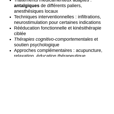
antalgiques
de différents paliers,
anesthésiques locaux
Techniques interventionnelles : infiltrations,
neurostimulation pour certaines indications
Rééducation fonctionnelle et kinésithérapie
ciblée
Thérapies cognitivo-comportementales
et
soutien psychologique
Approches complémentaires : acupuncture,
relaxation,
éducation thérapeutique
Objectifs et parcours de soins
Pour les patients de Hayange et des communes
voisines comme Fameck ou Florange, l’objectif
reste l’amélioration de la qualité de vie. L’équipe
pluridisciplinaire travaille à réduire l’intensité
douloureuse tout en favorisant la récupération
fonctionnelle. La reprise d’activités et le maintien de
l’autonomie constituent des buts concrets.