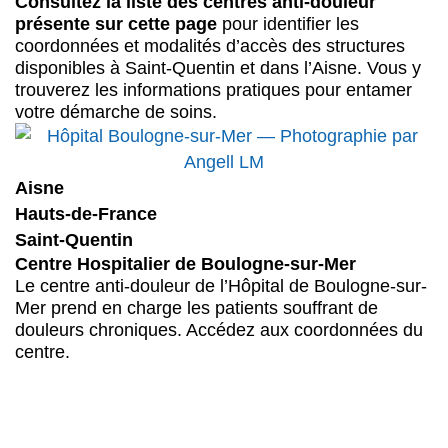
Consultez la liste des centres anti-douleur
présente sur cette page
pour identifier les
coordonnées et modalités d’accès des structures
disponibles à Saint-Quentin et dans l’Aisne. Vous y
trouverez les informations pratiques pour entamer
votre démarche de soins.
Aisne
A
Hauts-de-France
H
Saint-Quentin
S
Centre Hospitalier de Boulogne-sur-Mer
H
Le centre anti-douleur de l’Hôpital de Boulogne-sur-
L
Mer prend en charge les patients souffrant de
à
douleurs chroniques. Accédez aux coordonnées du
d
centre.
m