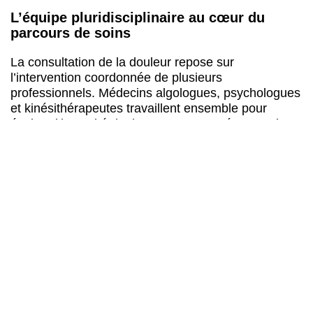
L’équipe pluridisciplinaire au cœur du
parcours de soins
La consultation de la douleur repose sur
l’intervention coordonnée de plusieurs
professionnels. Médecins algologues, psychologues
et kinésithérapeutes travaillent ensemble pour
évaluer l’intensité douloureuse et ses répercussions
sur le quotidien. Cette collaboration vise à
améliorer
la qualité de vie
et favoriser la récupération
fonctionnelle.
L’éducation thérapeutique occupe une place
centrale dans ce parcours. Elle permet aux
personnes souffrant de fibromyalgie, de douleurs
neuropathiques ou d’autres pathologies chroniques
de mieux comprendre leur condition. Les centres de
la région parisienne accompagnent ainsi vers une
reprise progressive d’activités
et une meilleure
autonomie au quotidien, sans promettre d’éradiquer