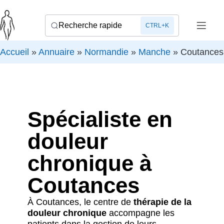
Recherche rapide
CTRL+K
Accueil
»
Annuaire
»
Normandie
»
Manche
»
Coutances
Spécialiste en
douleur
chronique à
Coutances
À Coutances, le centre de
thérapie de la
douleur chronique
accompagne les