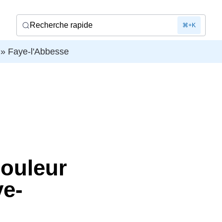
Recherche rapide
⌘+K
»
Faye-l'Abbesse
douleur
ye-