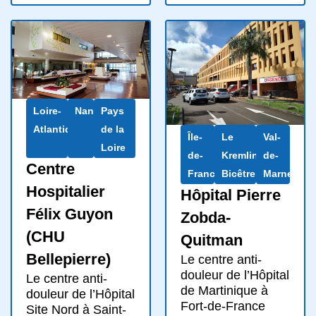
Loire-
Nantes
Pays
Atlantique
de la
Île-
Le
Val-
Loire
de-
Kremlin-
de-
Centre
France
Bicêtre
Marne
Hospitalier
Hôpital Pierre
Félix Guyon
Zobda-
(CHU
Quitman
Bellepierre)
Le centre anti-
douleur de l’Hôpital
Le centre anti-
de Martinique à
douleur de l’Hôpital
Fort-de-France
Site Nord à Saint-