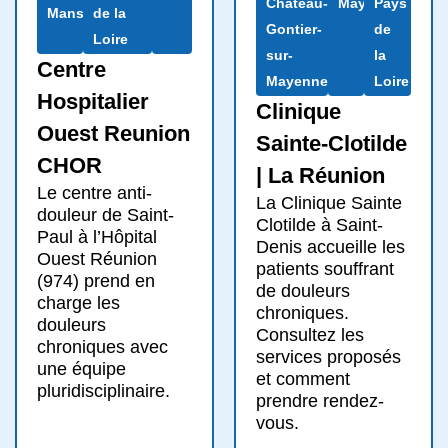
Château-
Mayenne
Pays
Mans
de la
Gontier-
de
Loire
sur-
la
Centre
Mayenne
Loire
Hospitalier
Clinique
Ouest Reunion
Sainte-Clotilde
CHOR
| La Réunion
Le centre anti-
La Clinique Sainte
douleur de Saint-
Clotilde à Saint-
Paul à l’Hôpital
Denis accueille les
Ouest Réunion
patients souffrant
(974) prend en
de douleurs
charge les
chroniques.
douleurs
Consultez les
chroniques avec
services proposés
une équipe
et comment
pluridisciplinaire.
prendre rendez-
vous.