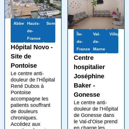
Abbeville
Hauts-
Somme
de-
Île-
Val-
Villejuif
France
de-
de-
Hôpital Novo -
France
Marne
Site de
Centre
Pontoise
hospitalier
Le centre anti-
Joséphine
douleur de l’Hôpital
Baker -
René Dubos à
Pontoise
Gonesse
accompagne les
Le centre anti-
patients souffrant
douleur de l’Hôpital
de douleurs
de Gonesse dans
chroniques.
le Val-d’Oise prend
Accédez aux
en charge les