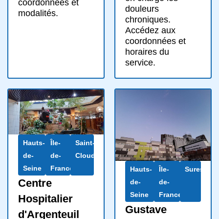
coordonnées et
douleurs
modalités.
chroniques.
Accédez aux
coordonnées et
horaires du
service.
Hauts-
Île-
Saint-
de-
de-
Cloud
Seine
France
Hauts-
Île-
Suresnes
Centre
de-
de-
Seine
France
Hospitalier
Gustave
d'Argenteuil