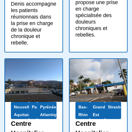
propose une prise
Denis accompagne
en charge
les patients
spécialisée des
réunionnais dans
douleurs
la prise en charge
chroniques et
de la douleur
rebelles.
chronique et
rebelle.
Nouvelle-
Pau
Pyrénées-
Bas-
Grand
Strasbourg
Aquitaine
Atlantiques
Rhin
Est
Centre
Centre