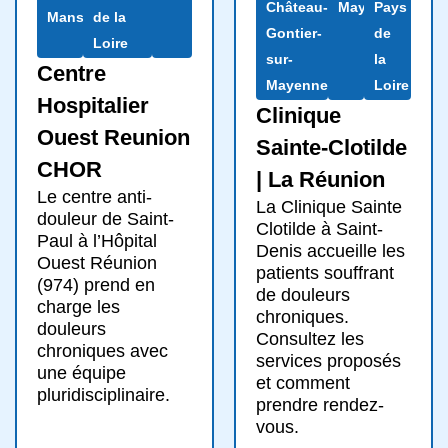
Château-
Mayenne
Pays
Mans
de la
Gontier-
de
Loire
sur-
la
Centre
Mayenne
Loire
Hospitalier
Clinique
Ouest Reunion
Sainte-Clotilde
CHOR
| La Réunion
Le centre anti-
La Clinique Sainte
douleur de Saint-
Clotilde à Saint-
Paul à l’Hôpital
Denis accueille les
Ouest Réunion
patients souffrant
(974) prend en
de douleurs
charge les
chroniques.
douleurs
Consultez les
chroniques avec
services proposés
une équipe
et comment
pluridisciplinaire.
prendre rendez-
vous.