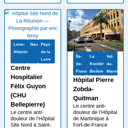
Loire-
Nantes
Pays
Atlantique
de la
Île-
Le
Val-
Loire
de-
Kremlin-
de-
Centre
France
Bicêtre
Marne
Hospitalier
Hôpital Pierre
Félix Guyon
Zobda-
(CHU
Quitman
Bellepierre)
Le centre anti-
Le centre anti-
douleur de l’Hôpital
douleur de l’Hôpital
de Martinique à
Site Nord à Saint-
Fort-de-France