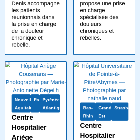
Denis accompagne
propose une prise
les patients
en charge
réunionnais dans
spécialisée des
la prise en charge
douleurs
de la douleur
chroniques et
chronique et
rebelles.
rebelle.
Nouvelle-
Pau
Pyrénées-
Aquitaine
Atlantiques
Bas-
Grand
Strasbourg
Centre
Rhin
Est
Centre
Hospitalier
Hospitalier
Ariège