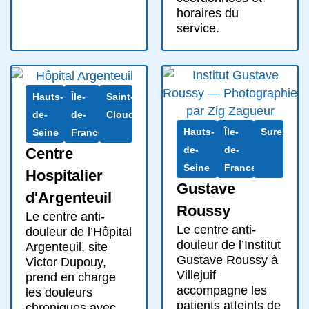
horaires du
service.
Hauts-
Île-
Saint-
de-
de-
Cloud
Hauts-
Île-
Suresnes
Seine
France
de-
de-
Centre
Seine
France
Hospitalier
Gustave
d'Argenteuil
Roussy
Le centre anti-
Le centre anti-
douleur de l’Hôpital
douleur de l’Institut
Argenteuil, site
Gustave Roussy à
Victor Dupouy,
Villejuif
prend en charge
accompagne les
les douleurs
patients atteints de
chroniques avec