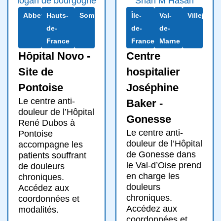
Abbeville
Hauts-
Somme
Île-
Val-
Villejuif
de-
de-
de-
France
France
Marne
Hôpital Novo -
Centre
Site de
hospitalier
Pontoise
Joséphine
Le centre anti-
Baker -
douleur de l’Hôpital
Gonesse
René Dubos à
Le centre anti-
Pontoise
douleur de l’Hôpital
accompagne les
de Gonesse dans
patients souffrant
le Val-d’Oise prend
de douleurs
en charge les
chroniques.
douleurs
Accédez aux
chroniques.
coordonnées et
Accédez aux
modalités.
coordonnées et