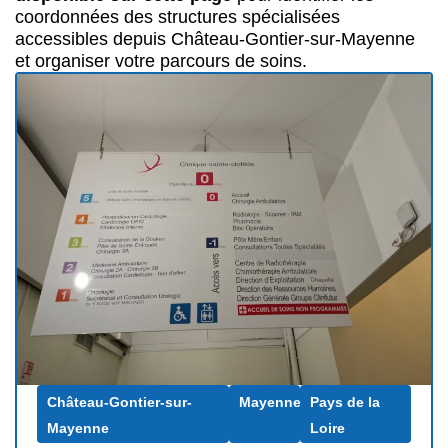
coordonnées des structures spécialisées
accessibles depuis Château-Gontier-sur-Mayenne
et organiser votre parcours de soins.
Château-Gontier-sur-
Mayenne
Pays de la
Mayenne
Loire