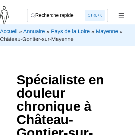
Recherche rapide
CTRL+K
Accueil
»
Annuaire
»
Pays de la Loire
»
Mayenne
»
Château-Gontier-sur-Mayenne
Spécialiste en
douleur
chronique à
Château-
Gontier-sur-