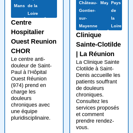
Château-
Mayenne
Pays
Mans
de la
Gontier-
de
Loire
sur-
la
Centre
Mayenne
Loire
Hospitalier
Clinique
Ouest Reunion
Sainte-Clotilde
CHOR
| La Réunion
Le centre anti-
La Clinique Sainte
douleur de Saint-
Clotilde à Saint-
Paul à l’Hôpital
Denis accueille les
Ouest Réunion
patients souffrant
(974) prend en
de douleurs
charge les
chroniques.
douleurs
Consultez les
chroniques avec
services proposés
une équipe
et comment
pluridisciplinaire.
prendre rendez-
vous.