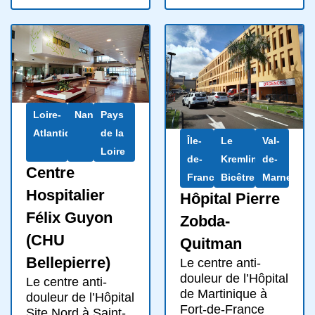
Loire-
Nantes
Pays
Atlantique
de la
Île-
Le
Val-
Loire
de-
Kremlin-
de-
Centre
France
Bicêtre
Marne
Hospitalier
Hôpital Pierre
Félix Guyon
Zobda-
(CHU
Quitman
Bellepierre)
Le centre anti-
douleur de l’Hôpital
Le centre anti-
de Martinique à
douleur de l’Hôpital
Fort-de-France
Site Nord à Saint-