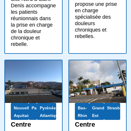
propose une prise
Denis accompagne
en charge
les patients
spécialisée des
réunionnais dans
douleurs
la prise en charge
chroniques et
de la douleur
rebelles.
chronique et
rebelle.
Nouvelle-
Pau
Pyrénées-
Bas-
Grand
Strasbourg
Aquitaine
Atlantiques
Rhin
Est
Centre
Centre