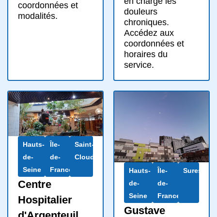
en charge les
coordonnées et
douleurs
modalités.
chroniques.
Accédez aux
coordonnées et
horaires du
service.
Hauts-
Île-
Saint-
de-
de-
Cloud
Seine
France
Hauts-
Île-
Suresnes
Centre
de-
de-
Seine
France
Hospitalier
Gustave
d'Argenteuil