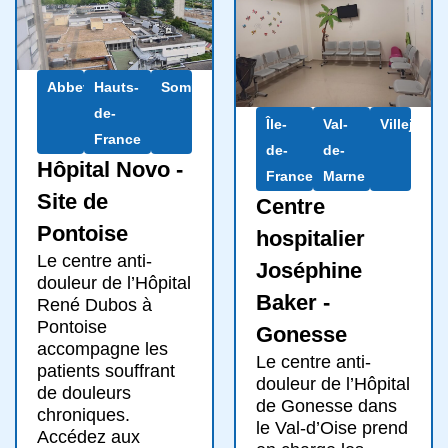
Abbeville
Hauts-
Somme
de-
Île-
Val-
Villejuif
France
de-
de-
Hôpital Novo -
France
Marne
Site de
Centre
Pontoise
hospitalier
Le centre anti-
Joséphine
douleur de l’Hôpital
Baker -
René Dubos à
Pontoise
Gonesse
accompagne les
Le centre anti-
patients souffrant
douleur de l’Hôpital
de douleurs
de Gonesse dans
chroniques.
le Val-d’Oise prend
Accédez aux