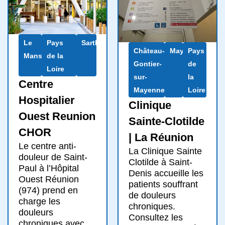
Le
Pays
Sarthe
Château-
Mayenne
Pays
Mans
de la
Gontier-
de
Loire
sur-
la
Centre
Mayenne
Loire
Hospitalier
Clinique
Ouest Reunion
Sainte-Clotilde
CHOR
| La Réunion
Le centre anti-
La Clinique Sainte
douleur de Saint-
Clotilde à Saint-
Paul à l’Hôpital
Denis accueille les
Ouest Réunion
patients souffrant
(974) prend en
de douleurs
charge les
chroniques.
douleurs
Consultez les
chroniques avec