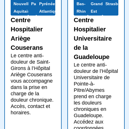
Nouvelle-
Pau
Pyrénées-
Bas-
Grand
Strasbourg
Aquitaine
Atlantiques
Rhin
Est
Centre
Centre
Hospitalier
Hospitalier
Ariège
Universitaire
Couserans
de la
Le centre anti-
Guadeloupe
douleur de Saint-
Le centre anti-
Girons à l’Hôpital
douleur de l’Hôpital
Ariège Couserans
Universitaire de
vous accompagne
Pointe-à-
dans la prise en
Pitre/Abymes
charge de la
prend en charge
douleur chronique.
les douleurs
Accès, contact et
chroniques en
horaires.
Guadeloupe.
Accédez aux
coordonnées.