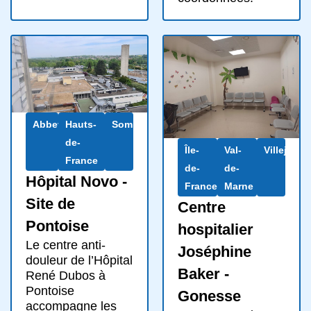
Abbeville
Hauts-
Somme
de-
Île-
Val-
Villejuif
France
de-
de-
Hôpital Novo -
France
Marne
Site de
Centre
Pontoise
hospitalier
Le centre anti-
Joséphine
douleur de l’Hôpital
Baker -
René Dubos à
Pontoise
Gonesse
accompagne les