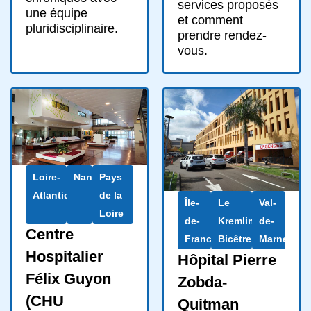
services proposés
une équipe
et comment
pluridisciplinaire.
prendre rendez-
vous.
Loire-
Nantes
Pays
Atlantique
de la
Île-
Le
Val-
Loire
de-
Kremlin-
de-
Centre
France
Bicêtre
Marne
Hospitalier
Hôpital Pierre
Félix Guyon
Zobda-
(CHU
Quitman