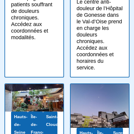
Le centre anti-
patients souffrant
douleur de l’Hôpital
de douleurs
de Gonesse dans
chroniques.
le Val-d’Oise prend
Accédez aux
en charge les
coordonnées et
douleurs
modalités.
chroniques.
Accédez aux
coordonnées et
horaires du
service.
Hauts-
Île-
Saint-
de-
de-
Cloud
Seine
France
Hauts-
Île-
Suresnes