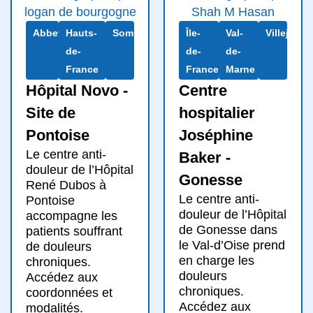
Abbeville
Hauts-
Somme
Île-
Val-
Villejuif
de-
de-
de-
France
France
Marne
Hôpital Novo -
Centre
Site de
hospitalier
Pontoise
Joséphine
Le centre anti-
Baker -
douleur de l’Hôpital
Gonesse
René Dubos à
Le centre anti-
Pontoise
douleur de l’Hôpital
accompagne les
de Gonesse dans
patients souffrant
le Val-d’Oise prend
de douleurs
en charge les
chroniques.
douleurs
Accédez aux
chroniques.
coordonnées et
Accédez aux
modalités.