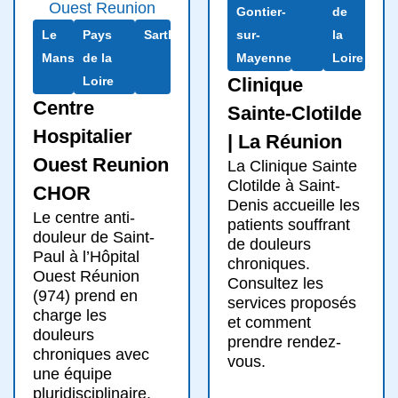
Gontier-
de
Le
Pays
Sarthe
sur-
la
Mans
de la
Mayenne
Loire
Loire
Clinique
Centre
Sainte-Clotilde
Hospitalier
| La Réunion
Ouest Reunion
La Clinique Sainte
Clotilde à Saint-
CHOR
Denis accueille les
Le centre anti-
patients souffrant
douleur de Saint-
de douleurs
Paul à l’Hôpital
chroniques.
Ouest Réunion
Consultez les
(974) prend en
services proposés
charge les
et comment
douleurs
prendre rendez-
chroniques avec
vous.
une équipe
pluridisciplinaire.