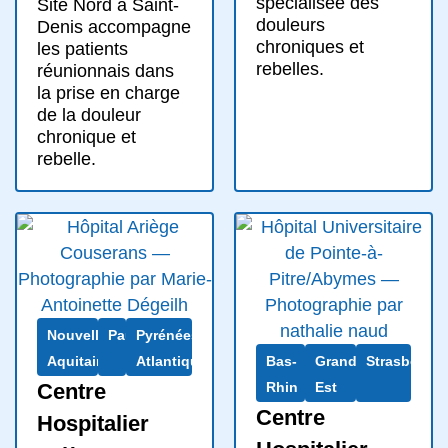
spécialisée des
Site Nord à Saint-
douleurs
Denis accompagne
chroniques et
les patients
rebelles.
réunionnais dans
la prise en charge
de la douleur
chronique et
rebelle.
Nouvelle-
Pau
Pyrénées-
Aquitaine
Atlantiques
Bas-
Grand
Strasbourg
Centre
Rhin
Est
Centre
Hospitalier