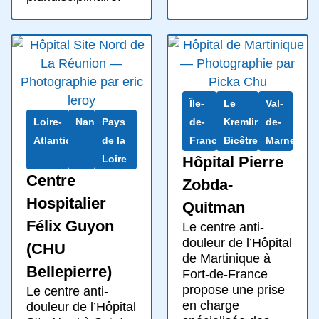
Île-
Le
Val-
Loire-
Nantes
Pays
de-
Kremlin-
de-
Atlantique
de la
France
Bicêtre
Marne
Loire
Hôpital Pierre
Centre
Zobda-
Hospitalier
Quitman
Félix Guyon
Le centre anti-
douleur de l’Hôpital
(CHU
de Martinique à
Bellepierre)
Fort-de-France
propose une prise
Le centre anti-
en charge
douleur de l’Hôpital