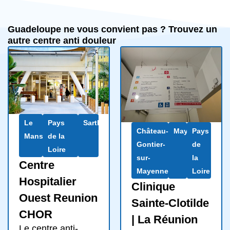
Guadeloupe ne vous convient pas ? Trouvez un
autre centre anti douleur
Le
Pays
Sarthe
Château-
Mayenne
Pays
Mans
de la
Gontier-
de
Loire
sur-
la
Centre
Mayenne
Loire
Hospitalier
Clinique
Ouest Reunion
Sainte-Clotilde
CHOR
| La Réunion
Le centre anti-