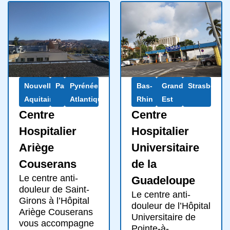
Nouvelle-
Pau
Pyrénées-
Bas-
Grand
Strasbourg
Aquitaine
Atlantiques
Rhin
Est
Centre
Centre
Hospitalier
Hospitalier
Ariège
Universitaire
Couserans
de la
Le centre anti-
Guadeloupe
douleur de Saint-
Le centre anti-
Girons à l’Hôpital
douleur de l’Hôpital
Ariège Couserans
Universitaire de
vous accompagne
Pointe-à-