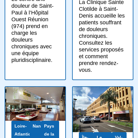
La Clinique Sainte
douleur de Saint-
Clotilde à Saint-
Paul à l’Hôpital
Denis accueille les
Ouest Réunion
patients souffrant
(974) prend en
de douleurs
charge les
chroniques.
douleurs
Consultez les
chroniques avec
services proposés
une équipe
et comment
pluridisciplinaire.
prendre rendez-
vous.
Loire-
Nantes
Pays
Atlantique
de la
Île-
Le
Val-