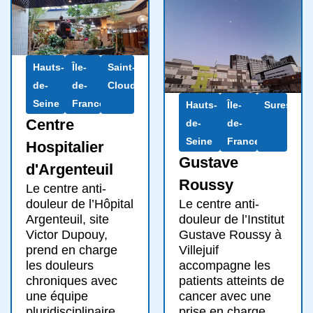
Hauts-
Île-
Saint-
de-
de-
Cloud
Seine
France
Hauts-
Île-
Suresnes
Centre
de-
de-
Seine
France
Hospitalier
Gustave
d'Argenteuil
Roussy
Le centre anti-
Le centre anti-
douleur de l’Hôpital
douleur de l’Institut
Argenteuil, site
Gustave Roussy à
Victor Dupouy,
Villejuif
prend en charge
accompagne les
les douleurs
patients atteints de
chroniques avec
cancer avec une
une équipe
prise en charge
pluridisciplinaire.