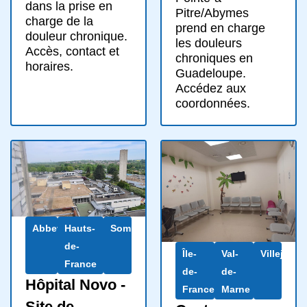
dans la prise en
Pitre/Abymes
charge de la
prend en charge
douleur chronique.
les douleurs
Accès, contact et
chroniques en
horaires.
Guadeloupe.
Accédez aux
coordonnées.
Abbeville
Hauts-
Somme
de-
Île-
Val-
Villejuif
France
de-
de-
Hôpital Novo -
France
Marne
Site de