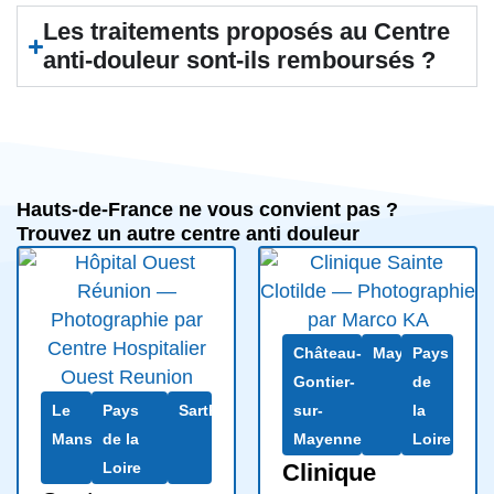
Les traitements proposés au Centre
anti-douleur sont-ils remboursés ?
Hauts-de-France ne vous convient pas ?
Trouvez un autre centre anti douleur
Château-
Mayenne
Pays
Gontier-
de
Le
Pays
Sarthe
sur-
la
Mans
de la
Mayenne
Loire
Loire
Clinique