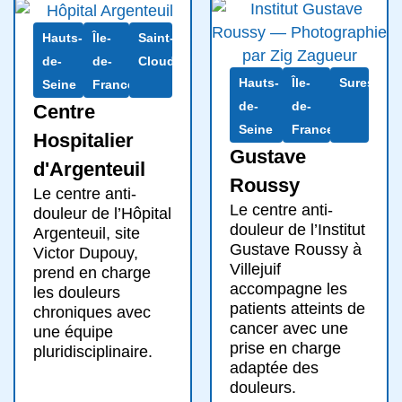
Hauts-
Île-
Saint-
de-
de-
Cloud
Hauts-
Île-
Suresnes
Seine
France
de-
de-
Centre
Seine
France
Hospitalier
Gustave
d'Argenteuil
Roussy
Le centre anti-
Le centre anti-
douleur de l’Hôpital
douleur de l’Institut
Argenteuil, site
Gustave Roussy à
Victor Dupouy,
Villejuif
prend en charge
accompagne les
les douleurs
patients atteints de
chroniques avec
cancer avec une
une équipe
prise en charge
pluridisciplinaire.
adaptée des
douleurs.