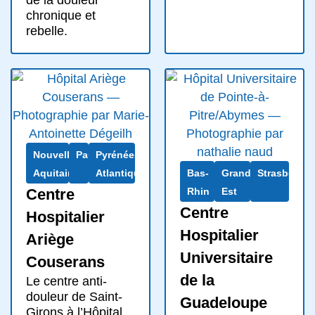
de la douleur
chronique et
rebelle.
Nouvelle-
Pau
Pyrénées-
Aquitaine
Atlantiques
Bas-
Grand
Strasbourg
Centre
Rhin
Est
Centre
Hospitalier
Hospitalier
Ariège
Universitaire
Couserans
de la
Le centre anti-
douleur de Saint-
Guadeloupe
Girons à l’Hôpital