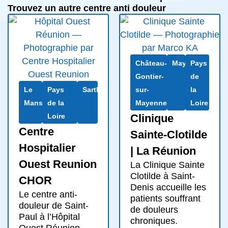
Trouvez un autre centre anti douleur
Château-
Mayenne
Pays
Gontier-
de
Le
Pays
Sarthe
sur-
la
Mans
de la
Mayenne
Loire
Loire
Clinique
Centre
Sainte-Clotilde
Hospitalier
| La Réunion
Ouest Reunion
La Clinique Sainte
Clotilde à Saint-
CHOR
Denis accueille les
Le centre anti-
patients souffrant
douleur de Saint-
de douleurs
Paul à l’Hôpital
chroniques.