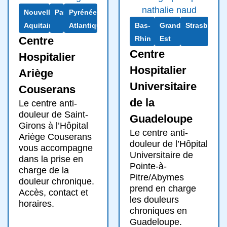
Nouvelle-
Pau
Pyrénées-
Aquitaine
Atlantiques
Bas-
Grand
Strasbourg
Centre
Rhin
Est
Centre
Hospitalier
Hospitalier
Ariège
Universitaire
Couserans
de la
Le centre anti-
douleur de Saint-
Guadeloupe
Girons à l’Hôpital
Le centre anti-
Ariège Couserans
douleur de l’Hôpital
vous accompagne
Universitaire de
dans la prise en
Pointe-à-
charge de la
Pitre/Abymes
douleur chronique.
prend en charge
Accès, contact et
les douleurs
horaires.
chroniques en
Guadeloupe.