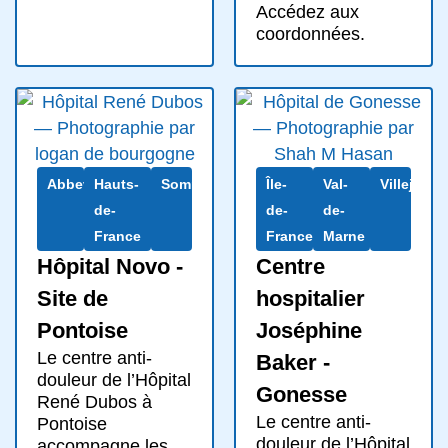
Accédez aux
coordonnées.
Abbeville
Hauts-
Somme
Île-
Val-
Villejuif
de-
de-
de-
France
France
Marne
Hôpital Novo -
Centre
Site de
hospitalier
Pontoise
Joséphine
Le centre anti-
Baker -
douleur de l’Hôpital
Gonesse
René Dubos à
Le centre anti-
Pontoise
douleur de l’Hôpital
accompagne les