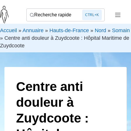
Recherche rapide
CTRL+K
Accueil
»
Annuaire
»
Hauts-de-France
»
Nord
»
Somain
»
Centre anti douleur à Zuydcoote : Hôpital Maritime de
Zuydcoote
Centre anti
douleur à
Zuydcoote :