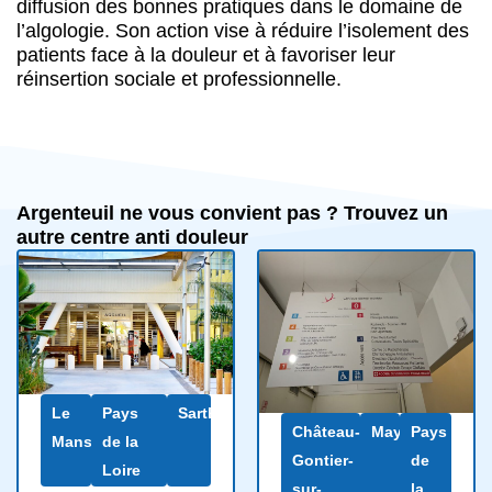
diffusion des bonnes pratiques dans le domaine de
l’algologie. Son action vise à réduire l’isolement des
patients face à la douleur et à favoriser leur
réinsertion sociale et professionnelle.
Argenteuil ne vous convient pas ? Trouvez un
autre centre anti douleur
Le
Pays
Sarthe
Château-
Mayenne
Pays
Mans
de la
Gontier-
de
Loire
sur-
la