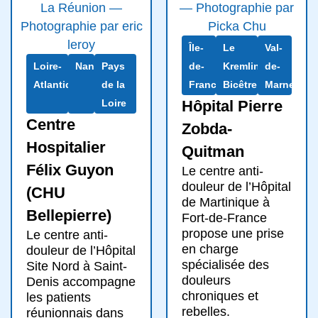
Île-
Le
Val-
Loire-
Nantes
Pays
de-
Kremlin-
de-
Atlantique
de la
France
Bicêtre
Marne
Loire
Hôpital Pierre
Centre
Zobda-
Hospitalier
Quitman
Félix Guyon
Le centre anti-
douleur de l’Hôpital
(CHU
de Martinique à
Bellepierre)
Fort-de-France
propose une prise
Le centre anti-
en charge
douleur de l’Hôpital
spécialisée des
Site Nord à Saint-
douleurs
Denis accompagne
chroniques et
les patients
rebelles.
réunionnais dans