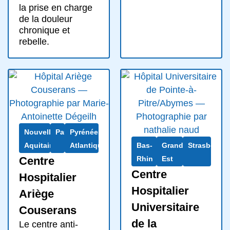
la prise en charge
de la douleur
chronique et
rebelle.
Nouvelle-
Pau
Pyrénées-
Aquitaine
Atlantiques
Bas-
Grand
Strasbourg
Centre
Rhin
Est
Centre
Hospitalier
Hospitalier
Ariège
Universitaire
Couserans
de la
Le centre anti-