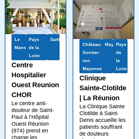
Le
Pays
Sarthe
Château-
Mayenne
Pays
Mans
de la
Gontier-
de
Loire
sur-
la
Centre
Mayenne
Loire
Hospitalier
Clinique
Ouest Reunion
Sainte-Clotilde
CHOR
| La Réunion
Le centre anti-
La Clinique Sainte
douleur de Saint-
Clotilde à Saint-
Paul à l’Hôpital
Denis accueille les
Ouest Réunion
patients souffrant
(974) prend en
de douleurs
charge les