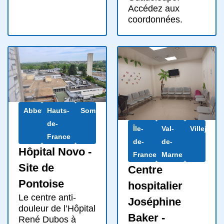
Accédez aux
coordonnées.
Abbeville
Hauts-
Somme
de-
Île-
Val-
Villejuif
France
de-
de-
Hôpital Novo -
France
Marne
Site de
Centre
Pontoise
hospitalier
Le centre anti-
Joséphine
douleur de l’Hôpital
Baker -
René Dubos à