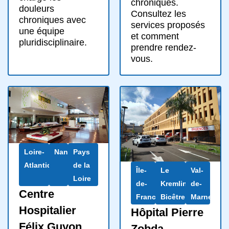
chroniques.
douleurs
Consultez les
chroniques avec
services proposés
une équipe
et comment
pluridisciplinaire.
prendre rendez-
vous.
Loire-
Nantes
Pays
Atlantique
de la
Île-
Le
Val-
Loire
de-
Kremlin-
de-
Centre
France
Bicêtre
Marne
Hospitalier
Hôpital Pierre
Félix Guyon
Zobda-