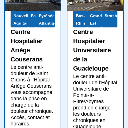
Nouvelle-
Pau
Pyrénées-
Bas-
Grand
Strasbourg
Aquitaine
Atlantiques
Rhin
Est
Centre
Centre
Hospitalier
Hospitalier
Ariège
Universitaire
Couserans
de la
Le centre anti-
Guadeloupe
douleur de Saint-
Le centre anti-
Girons à l’Hôpital
douleur de l’Hôpital
Ariège Couserans
Universitaire de
vous accompagne
Pointe-à-
dans la prise en
Pitre/Abymes
charge de la
prend en charge
douleur chronique.
les douleurs
Accès, contact et
chroniques en
horaires.
Guadeloupe.