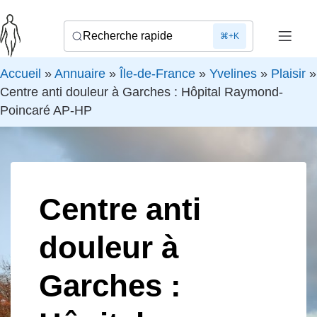
Recherche rapide
⌘+K
Accueil
»
Annuaire
»
Île-de-France
»
Yvelines
»
Plaisir
»
Centre anti douleur à Garches : Hôpital Raymond-
Poincaré AP-HP
Centre anti
douleur à
Garches :