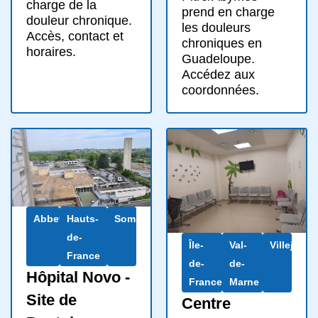
charge de la
prend en charge
douleur chronique.
les douleurs
Accès, contact et
chroniques en
horaires.
Guadeloupe.
Accédez aux
coordonnées.
Abbeville
Hauts-
Somme
de-
Île-
Val-
Villejuif
France
de-
de-
Hôpital Novo -
France
Marne
Site de
Centre