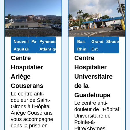
Nouvelle-
Pau
Pyrénées-
Bas-
Grand
Strasbourg
Aquitaine
Atlantiques
Rhin
Est
Centre
Centre
Hospitalier
Hospitalier
Ariège
Universitaire
Couserans
de la
Le centre anti-
Guadeloupe
douleur de Saint-
Le centre anti-
Girons à l’Hôpital
douleur de l’Hôpital
Ariège Couserans
Universitaire de
vous accompagne
Pointe-à-
dans la prise en
Pitre/Abymes