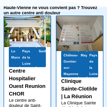
Haute-Vienne ne vous convient pas ? Trouvez
un autre centre anti douleur
Le
Pays
Sarthe
Château-
Mayenne
Pays
Mans
de la
Gontier-
de
Loire
sur-
la
Centre
Mayenne
Loire
Hospitalier
Clinique
Ouest Reunion
Sainte-Clotilde
CHOR
| La Réunion
Le centre anti-
La Clinique Sainte
douleur de Saint-