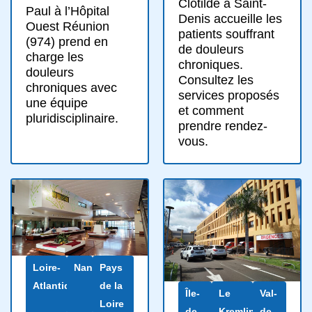
Clotilde à Saint-
Paul à l’Hôpital
Denis accueille les
Ouest Réunion
patients souffrant
(974) prend en
de douleurs
charge les
chroniques.
douleurs
Consultez les
chroniques avec
services proposés
une équipe
et comment
pluridisciplinaire.
prendre rendez-
vous.
Loire-
Nantes
Pays
Atlantique
de la
Île-
Le
Val-
Loire
de-
Kremlin-
de-