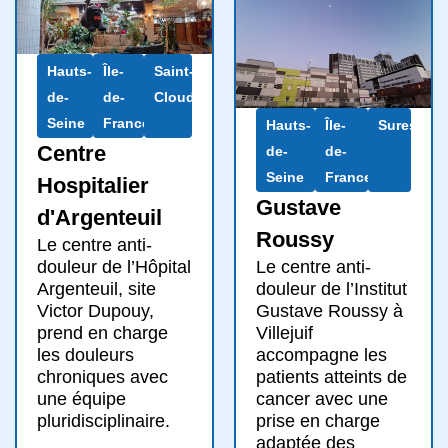
Hauts-
Île-
Saint-
de-
de-
Cloud
Seine
France
Hauts-
Île-
Suresnes
Centre
de-
de-
Seine
France
Hospitalier
Gustave
d'Argenteuil
Roussy
Le centre anti-
Le centre anti-
douleur de l’Hôpital
douleur de l’Institut
Argenteuil, site
Gustave Roussy à
Victor Dupouy,
Villejuif
prend en charge
accompagne les
les douleurs
patients atteints de
chroniques avec
cancer avec une
une équipe
prise en charge
pluridisciplinaire.
adaptée des