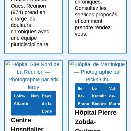
chroniques.
Ouest Réunion
Consultez les
(974) prend en
services proposés
charge les
et comment
douleurs
prendre rendez-
chroniques avec
vous.
une équipe
pluridisciplinaire.
Île-
Le
Val-
Loire-
Nantes
Pays
de-
Kremlin-
de-
Atlantique
de la
France
Bicêtre
Marne
Loire
Hôpital Pierre
Centre
Zobda-
Hospitalier