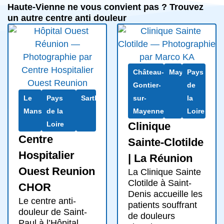
Haute-Vienne ne vous convient pas ? Trouvez
un autre centre anti douleur
Château-
Mayenne
Pays
Gontier-
de
Le
Pays
Sarthe
sur-
la
Mans
de la
Mayenne
Loire
Loire
Clinique
Centre
Sainte-Clotilde
Hospitalier
| La Réunion
Ouest Reunion
La Clinique Sainte
Clotilde à Saint-
CHOR
Denis accueille les
Le centre anti-
patients souffrant
douleur de Saint-
de douleurs
Paul à l’Hôpital