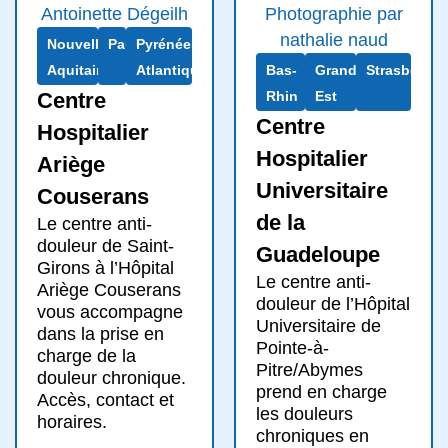
Nouvelle-
Pau
Pyrénées-
Aquitaine
Atlantiques
Bas-
Grand
Strasbourg
Centre
Rhin
Est
Centre
Hospitalier
Hospitalier
Ariège
Universitaire
Couserans
de la
Le centre anti-
douleur de Saint-
Guadeloupe
Girons à l’Hôpital
Le centre anti-
Ariège Couserans
douleur de l’Hôpital
vous accompagne
Universitaire de
dans la prise en
Pointe-à-
charge de la
Pitre/Abymes
douleur chronique.
prend en charge
Accès, contact et
les douleurs
horaires.
chroniques en