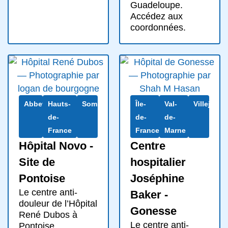
Guadeloupe.
Accédez aux
coordonnées.
Abbeville
Hauts-
Somme
Île-
Val-
Villejuif
de-
de-
de-
France
France
Marne
Hôpital Novo -
Centre
Site de
hospitalier
Pontoise
Joséphine
Le centre anti-
Baker -
douleur de l’Hôpital
Gonesse
René Dubos à
Le centre anti-
Pontoise