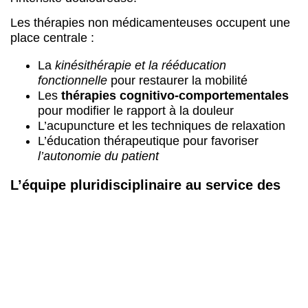
Les thérapies non médicamenteuses occupent une
place centrale :
La
kinésithérapie et la rééducation
fonctionnelle
pour restaurer la mobilité
Les
thérapies cognitivo-comportementales
pour modifier le rapport à la douleur
L’acupuncture et les techniques de relaxation
L’éducation thérapeutique pour favoriser
l’autonomie du patient
L’équipe pluridisciplinaire au service des
patients
Les centres anti-douleur mobilisent médecins
algologues, kinésithérapeutes, psychologues et
infirmiers spécialisés. Cette collaboration vise
l’amélioration de la qualité de vie
plutôt que
l’élimination totale des symptômes. L’objectif reste
de réduire l’intensité douloureuse et permettre la