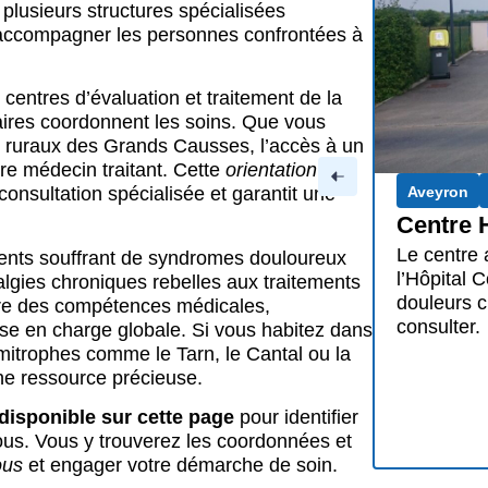
 plusieurs structures spécialisées
 accompagner les personnes confrontées à
entres d’évaluation et traitement de la
aires coordonnent les soins. Que vous
es ruraux des Grands Causses, l’accès à un
re médecin traitant. Cette
orientation
itanie
Saint-Affrique
onsultation spécialisée et garantit une
spitalier Comminges Pyrénées
i-douleur de Saint-Gaudens, installé à
ients souffrant de syndromes douloureux
mminges Pyrénées, prend en charge les
lgies chroniques rebelles aux traitements
Aveyron
oniques. Accédez aux coordonnées pour
ègre des compétences médicales,
Centre H
se en charge globale. Si vous habitez dans
Lapeyro
imitrophes comme le Tarn, le Cantal ou la
une ressource précieuse.
Le centre 
Montpellie
 disponible sur cette page
pour identifier
des doule
ous. Vous y trouverez les coordonnées et
ous
et engager votre démarche de soin.