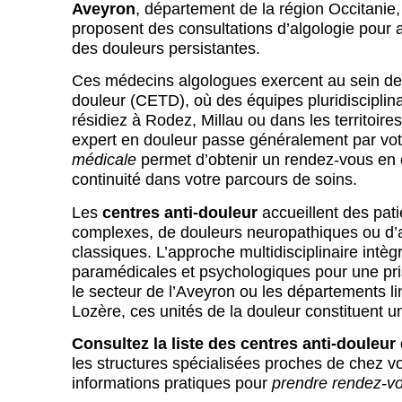
Aveyron
, département de la région Occitanie,
proposent des consultations d’algologie pour
des douleurs persistantes.
Ces médecins algologues exercent au sein de c
douleur (CETD), où des équipes pluridisciplin
résidiez à Rodez, Millau ou dans les territoir
expert en douleur passe généralement par vot
Aveyron
Occ
médicale
permet d’obtenir un rendez-vous en c
continuité dans votre parcours de soins.
Centre Ho
Occitanie
Le centre ant
Les
centres anti-douleur
accueillent des pat
l'Union - Ramsay Santé
l’Hôpital Co
complexes, de douleurs neuropathiques ou d’a
douleurs chr
classiques. L’approche multidisciplinaire int
uleur de la Clinique de l’Union à
consulter.
paramédicales et psychologiques pour une pri
 en charge les douleurs chroniques.
le secteur de l’Aveyron ou les départements l
écialisées, traitements
Lozère, ces unités de la douleur constituent 
Consultez la liste des centres anti-douleur
les structures spécialisées proches de chez v
informations pratiques pour
prendre rendez-v