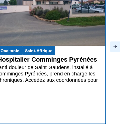
Occitanie
Rodez
ospitalier Universitaire
nie
anti-douleur de l’Hôpital Lapeyronie à
r propose une prise en charge spécialisée
urs chroniques. Comment le contacter ?