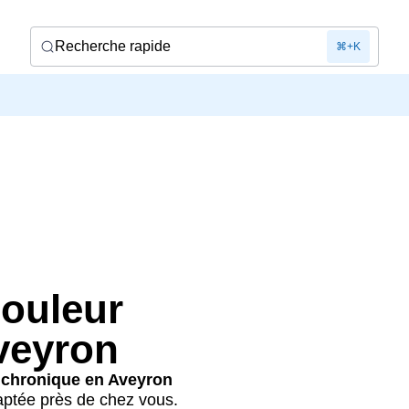
Recherche rapide
⌘+K
douleur
veyron
r chronique en Aveyron
aptée près de chez vous.