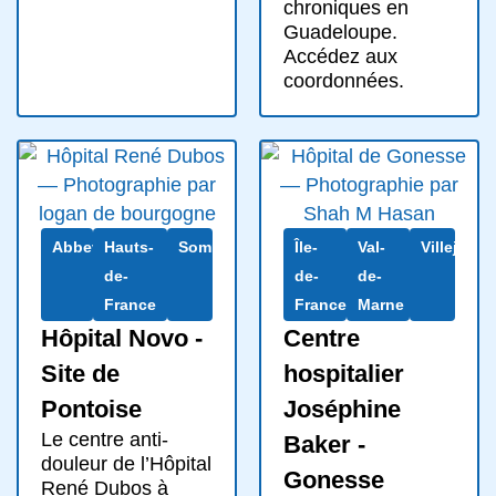
chroniques en
Guadeloupe.
Accédez aux
coordonnées.
Abbeville
Hauts-
Somme
Île-
Val-
Villejuif
de-
de-
de-
France
France
Marne
Hôpital Novo -
Centre
Site de
hospitalier
Pontoise
Joséphine
Le centre anti-
Baker -
douleur de l’Hôpital
Gonesse
René Dubos à