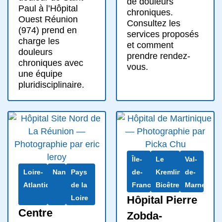
de douleurs
Paul à l’Hôpital
chroniques.
Ouest Réunion
Consultez les
(974) prend en
services proposés
charge les
et comment
douleurs
prendre rendez-
chroniques avec
vous.
une équipe
pluridisciplinaire.
Île-
Le
Val-
Loire-
Nantes
Pays
de-
Kremlin-
de-
Atlantique
de la
France
Bicêtre
Marne
Loire
Hôpital Pierre
Centre
Zobda-