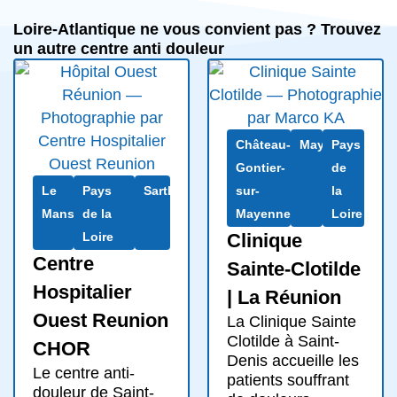
Loire-Atlantique ne vous convient pas ? Trouvez
un autre centre anti douleur
Château-
Mayenne
Pays
Gontier-
de
Le
Pays
Sarthe
sur-
la
Mans
de la
Mayenne
Loire
Loire
Clinique
Centre
Sainte-Clotilde
Hospitalier
| La Réunion
Ouest Reunion
La Clinique Sainte
Clotilde à Saint-
CHOR
Denis accueille les
Le centre anti-
patients souffrant
douleur de Saint-