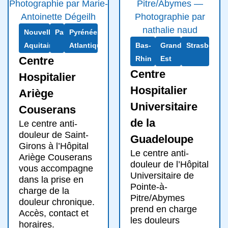
Nouvelle-
Pau
Pyrénées-
Aquitaine
Atlantiques
Bas-
Grand
Strasbourg
Centre
Rhin
Est
Centre
Hospitalier
Hospitalier
Ariège
Universitaire
Couserans
de la
Le centre anti-
douleur de Saint-
Guadeloupe
Girons à l’Hôpital
Le centre anti-
Ariège Couserans
douleur de l’Hôpital
vous accompagne
Universitaire de
dans la prise en
Pointe-à-
charge de la
Pitre/Abymes
douleur chronique.
prend en charge
Accès, contact et
les douleurs
horaires.