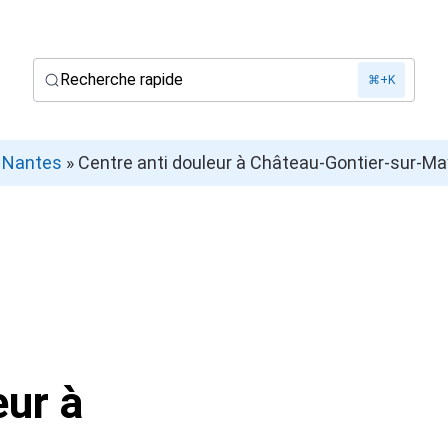
Recherche rapide
⌘+K
»
Nantes
»
Centre anti douleur à Château-Gontier-sur-Ma
eur à