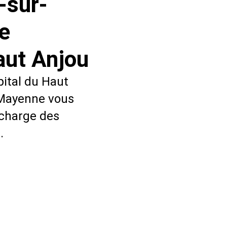
-sur-
e
aut Anjou
pital du Haut
-Mayenne vous
charge des
.