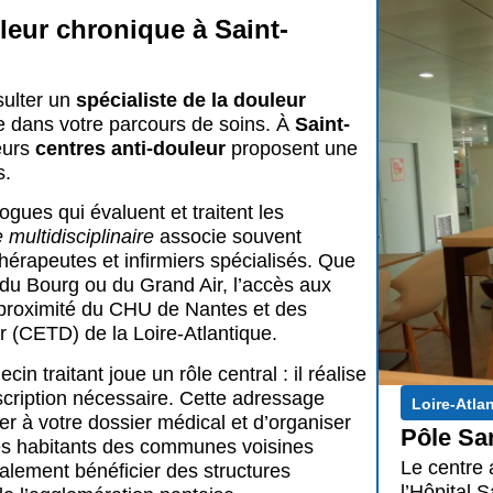
leur chronique à Saint-
sulter un
spécialiste de la douleur
 dans votre parcours de soins. À
Saint-
eurs
centres anti-douleur
proposent une
s.
gues qui évaluent et traitent les
multidisciplinaire
associe souvent
hérapeutes et infirmiers spécialisés. Que
 du Bourg ou du Grand Air, l’accès aux
la proximité du CHU de Nantes et des
ur (CETD) de la Loire-Atlantique.
 traitant joue un rôle central : il réalise
escription nécessaire. Cette adressage
Loire-Atla
er à votre dossier médical et d’organiser
Pôle San
Les habitants des communes voisines
Le centre 
ement bénéficier des structures
l’Hôpital 