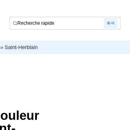
Recherche rapide
⌘+K
»
Saint-Herblain
douleur
nt-