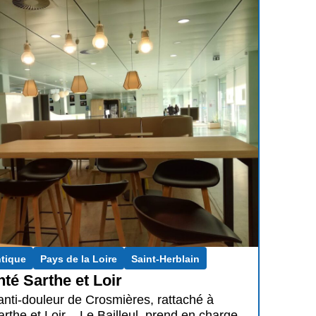
ntique
Pays de la Loire
Saint-Herblain
té Sarthe et Loir
anti-douleur de Crosmières, rattaché à
Sarthe et Loir – Le Bailleul, prend en charge