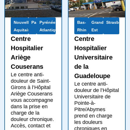
Nouvelle-
Pau
Pyrénées-
Bas-
Grand
Strasbourg
Aquitaine
Atlantiques
Rhin
Est
Centre
Centre
Hospitalier
Hospitalier
Ariège
Universitaire
Couserans
de la
Le centre anti-
Guadeloupe
douleur de Saint-
Le centre anti-
Girons à l’Hôpital
douleur de l’Hôpital
Ariège Couserans
Universitaire de
vous accompagne
Pointe-à-
dans la prise en
Pitre/Abymes
charge de la
prend en charge
douleur chronique.
les douleurs
Accès, contact et
chroniques en