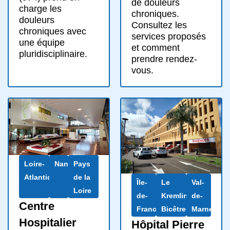
de douleurs
charge les
chroniques.
douleurs
Consultez les
chroniques avec
services proposés
une équipe
et comment
pluridisciplinaire.
prendre rendez-
vous.
Loire-
Nantes
Pays
Atlantique
de la
Île-
Le
Val-
Loire
de-
Kremlin-
de-
Centre
France
Bicêtre
Marne
Hospitalier
Hôpital Pierre