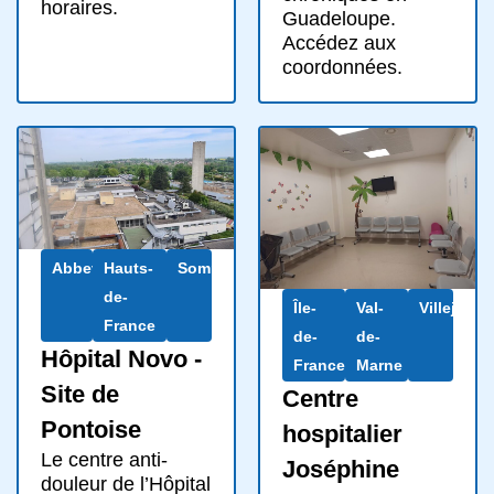
horaires.
Guadeloupe.
Accédez aux
coordonnées.
Abbeville
Hauts-
Somme
de-
Île-
Val-
Villejuif
France
de-
de-
Hôpital Novo -
France
Marne
Site de
Centre
Pontoise
hospitalier
Le centre anti-
Joséphine
douleur de l’Hôpital