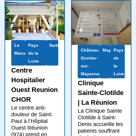
Le
Pays
Sarthe
Château-
Mayenne
Pays
Mans
de la
Gontier-
de
Loire
sur-
la
Centre
Mayenne
Loire
Hospitalier
Clinique
Ouest Reunion
Sainte-Clotilde
CHOR
| La Réunion
Le centre anti-
La Clinique Sainte
douleur de Saint-
Clotilde à Saint-
Paul à l’Hôpital
Denis accueille les
Ouest Réunion
patients souffrant
(974) prend en