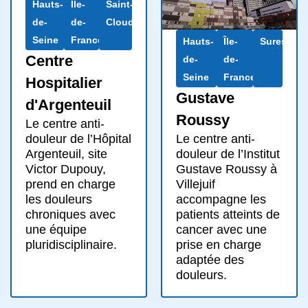
Hauts-
Île-
Saint-
de-
de-
Cloud
Seine
France
Hauts-
Île-
Suresnes
Centre
de-
de-
Seine
France
Hospitalier
Gustave
d'Argenteuil
Roussy
Le centre anti-
Le centre anti-
douleur de l’Hôpital
douleur de l’Institut
Argenteuil, site
Gustave Roussy à
Victor Dupouy,
Villejuif
prend en charge
accompagne les
les douleurs
patients atteints de
chroniques avec
cancer avec une
une équipe
prise en charge
pluridisciplinaire.
adaptée des
douleurs.