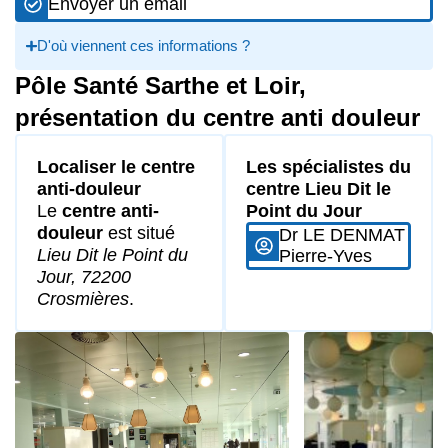
Envoyer un email
D'où viennent ces informations ?
Pôle Santé Sarthe et Loir,
présentation du centre anti douleur
Localiser le centre
Les spécialistes du
anti-douleur
centre Lieu Dit le
Le
centre anti-
Point du Jour
douleur
est situé
Dr LE DENMAT
Lieu Dit le Point du
Pierre-Yves
Jour, 72200
Crosmières
.