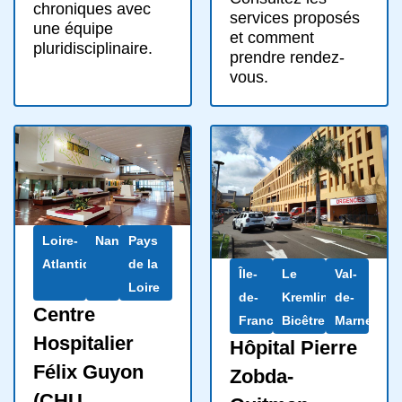
chroniques avec
services proposés
une équipe
et comment
pluridisciplinaire.
prendre rendez-
vous.
Loire-
Nantes
Pays
Atlantique
de la
Île-
Le
Val-
Loire
de-
Kremlin-
de-
Centre
France
Bicêtre
Marne
Hospitalier
Hôpital Pierre
Félix Guyon
Zobda-
(CHU