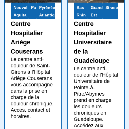
Nouvelle-
Pau
Pyrénées-
Bas-
Grand
Strasbourg
Aquitaine
Atlantiques
Rhin
Est
Centre
Centre
Hospitalier
Hospitalier
Ariège
Universitaire
Couserans
de la
Le centre anti-
Guadeloupe
douleur de Saint-
Le centre anti-
Girons à l’Hôpital
douleur de l’Hôpital
Ariège Couserans
Universitaire de
vous accompagne
Pointe-à-
dans la prise en
Pitre/Abymes
charge de la
prend en charge
douleur chronique.
les douleurs
Accès, contact et
chroniques en
horaires.
Guadeloupe.
Accédez aux