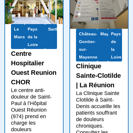
Le
Pays
Sarthe
Château-
Mayenne
Pays
Mans
de la
Gontier-
de
Loire
sur-
la
Centre
Mayenne
Loire
Hospitalier
Clinique
Ouest Reunion
Sainte-Clotilde
CHOR
| La Réunion
Le centre anti-
La Clinique Sainte
douleur de Saint-
Clotilde à Saint-
Paul à l’Hôpital
Denis accueille les
Ouest Réunion
patients souffrant
(974) prend en
de douleurs
charge les
chroniques.
douleurs
Consultez les