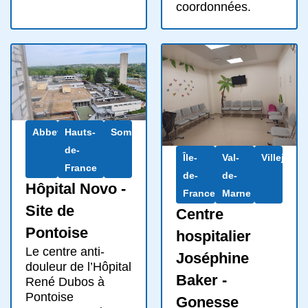
coordonnées.
Abbeville
Hauts-
Somme
de-
Île-
Val-
Villejuif
France
de-
de-
Hôpital Novo -
France
Marne
Site de
Centre
Pontoise
hospitalier
Le centre anti-
Joséphine
douleur de l’Hôpital
Baker -
René Dubos à
Pontoise
Gonesse