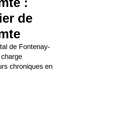
mte :
ier de
mte
ital de Fontenay-
 charge
eurs chroniques en