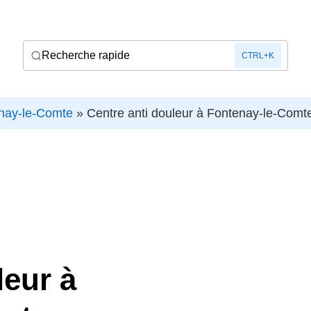
Recherche rapide
CTRL+K
nay-le-Comte
»
Centre anti douleur à Fontenay-le-Comte
leur à