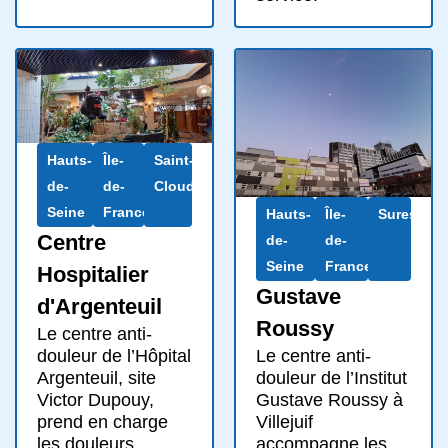
Hauts-
Île-
Saint-
de-
de-
Cloud
Seine
France
Hauts-
Île-
Suresnes
Centre
de-
de-
Seine
France
Hospitalier
Gustave
d'Argenteuil
Roussy
Le centre anti-
Le centre anti-
douleur de l’Hôpital
douleur de l’Institut
Argenteuil, site
Gustave Roussy à
Victor Dupouy,
Villejuif
prend en charge
accompagne les
les douleurs