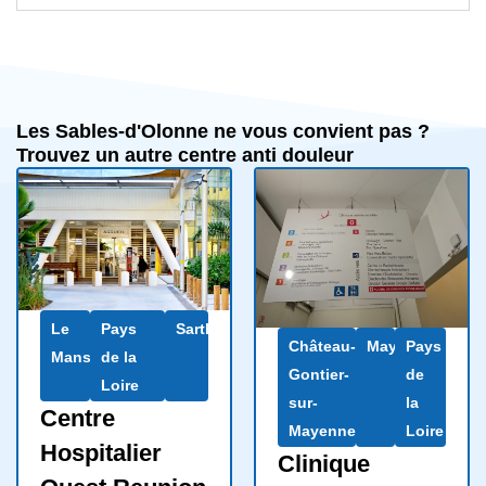
Les Sables-d'Olonne ne vous convient pas ?
Trouvez un autre centre anti douleur
Le
Pays
Sarthe
Château-
Mayenne
Pays
Mans
de la
Gontier-
de
Loire
sur-
la
Centre
Mayenne
Loire
Hospitalier
Clinique