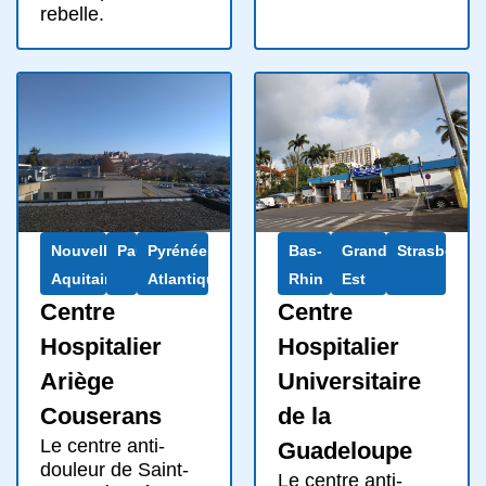
rebelle.
Nouvelle-
Pau
Pyrénées-
Bas-
Grand
Strasbourg
Aquitaine
Atlantiques
Rhin
Est
Centre
Centre
Hospitalier
Hospitalier
Ariège
Universitaire
Couserans
de la
Le centre anti-
Guadeloupe
douleur de Saint-
Le centre anti-