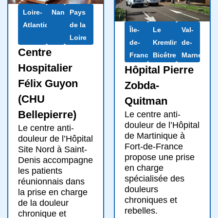
Loire-
Nantes
Pays
Atlantique
de la
Île-
Le
Val-
Loire
de-
Kremlin-
de-
Centre
France
Bicêtre
Marne
Hospitalier
Hôpital Pierre
Félix Guyon
Zobda-
(CHU
Quitman
Bellepierre)
Le centre anti-
douleur de l’Hôpital
Le centre anti-
de Martinique à
douleur de l’Hôpital
Fort-de-France
Site Nord à Saint-
propose une prise
Denis accompagne
en charge
les patients
spécialisée des
réunionnais dans
douleurs
la prise en charge
chroniques et
de la douleur
rebelles.
chronique et