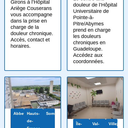
Girons à l’Hôpital
douleur de l’Hôpital
Ariège Couserans
Universitaire de
vous accompagne
Pointe-à-
dans la prise en
Pitre/Abymes
charge de la
prend en charge
douleur chronique.
les douleurs
Accès, contact et
chroniques en
horaires.
Guadeloupe.
Accédez aux
coordonnées.
Abbeville
Hauts-
Somme
de-
Île-
Val-
Villejuif