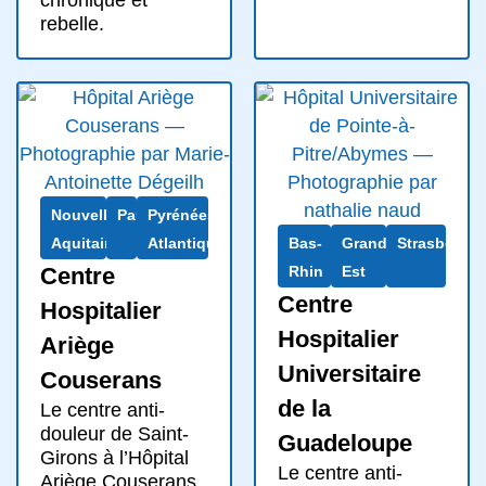
rebelle.
Nouvelle-
Pau
Pyrénées-
Aquitaine
Atlantiques
Bas-
Grand
Strasbourg
Centre
Rhin
Est
Centre
Hospitalier
Hospitalier
Ariège
Universitaire
Couserans
de la
Le centre anti-
douleur de Saint-
Guadeloupe
Girons à l’Hôpital
Le centre anti-
Ariège Couserans