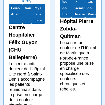
Île-
Le
Val-
Loire-
Nantes
Pays
de-
Kremlin-
de-
Atlantique
de la
France
Bicêtre
Marne
Loire
Hôpital Pierre
Centre
Zobda-
Hospitalier
Quitman
Félix Guyon
Le centre anti-
douleur de l’Hôpital
(CHU
de Martinique à
Bellepierre)
Fort-de-France
propose une prise
Le centre anti-
en charge
douleur de l’Hôpital
spécialisée des
Site Nord à Saint-
douleurs
Denis accompagne
chroniques et
les patients
rebelles.
réunionnais dans
la prise en charge
de la douleur
chronique et