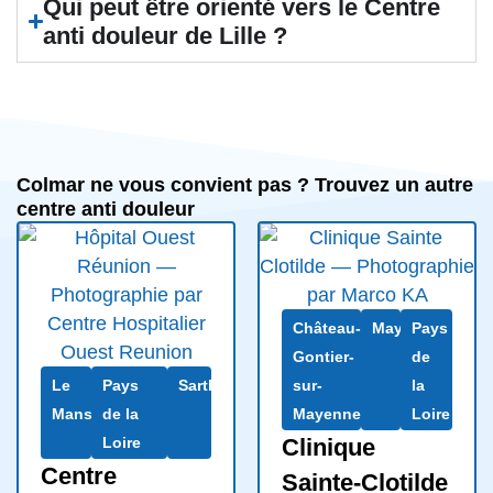
Qui peut être orienté vers le Centre
anti douleur de Lille ?
Colmar ne vous convient pas ? Trouvez un autre
centre anti douleur
Château-
Mayenne
Pays
Gontier-
de
Le
Pays
Sarthe
sur-
la
Mans
de la
Mayenne
Loire
Loire
Clinique
Centre
Sainte-Clotilde