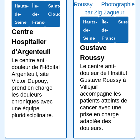
Hauts-
Île-
Saint-
de-
de-
Cloud
Hauts-
Île-
Suresnes
Seine
France
de-
de-
Centre
Seine
France
Hospitalier
Gustave
d'Argenteuil
Roussy
Le centre anti-
Le centre anti-
douleur de l’Hôpital
douleur de l’Institut
Argenteuil, site
Gustave Roussy à
Victor Dupouy,
Villejuif
prend en charge
accompagne les
les douleurs
patients atteints de
chroniques avec
cancer avec une
une équipe
prise en charge
pluridisciplinaire.
adaptée des
douleurs.