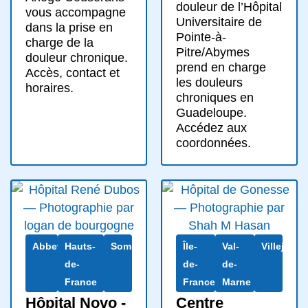
douleur de l’Hôpital
vous accompagne
Universitaire de
dans la prise en
Pointe-à-
charge de la
Pitre/Abymes
douleur chronique.
prend en charge
Accès, contact et
les douleurs
horaires.
chroniques en
Guadeloupe.
Accédez aux
coordonnées.
Abbeville
Hauts-
Somme
Île-
Val-
Villejuif
de-
de-
de-
France
France
Marne
Hôpital Novo -
Centre