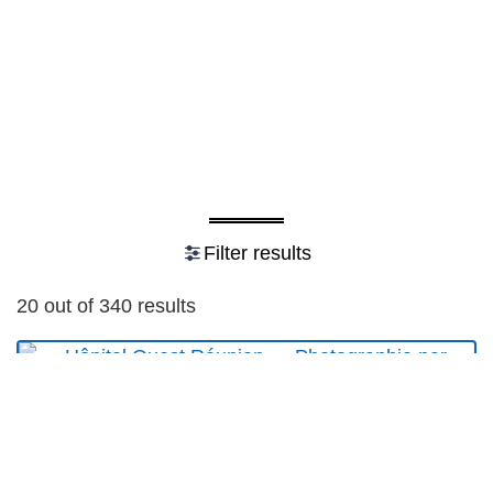
Filter results
20 out of 340 results
Le Mans
Pays de la Loire
Sarthe
Centre Hospitalier Ouest Reunion
CHOR