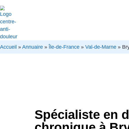
Accueil
»
Annuaire
»
Île-de-France
»
Val-de-Marne
»
Br
Spécialiste en 
chronique à Bry