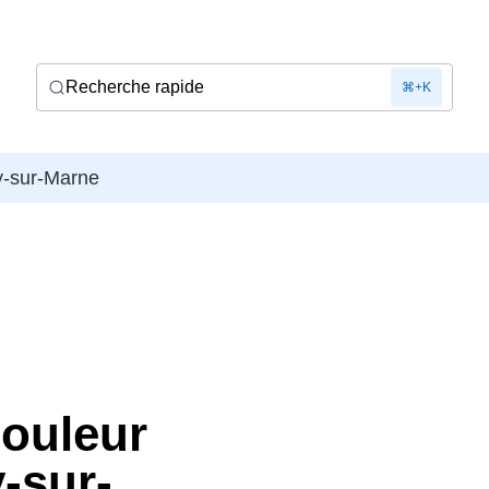
Recherche rapide
⌘+K
y-sur-Marne
douleur
-sur-