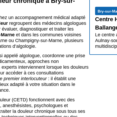
leur chronique à Bry-sur-
Bry-sur-M
chez un accompagnement médical adapté
Centre 
leur
regroupent des médecins algologues
Ballang
évaluer, diagnostiquer et traiter les
-Marne
et dans les communes voisines
Le centre 
rne ou Champigny-sur-Marne, plusieurs
Aulnay-so
tions d’algologie.
multidisci
si appelé algologue, coordonne une prise
édicamenteux, approches non
experts interviennent lorsque les douleurs
our accéder à ces consultations
le premier interlocuteur
: il établit une
mieux adapté à votre situation dans le
ance.
douleur (CETD) fonctionnent avec des
s, anesthésistes, psychologues et
raiter la douleur chronique sous tous ses
 techniques interventionnelles ou des