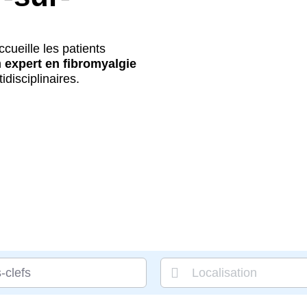
cueille les patients
n
expert en fibromyalgie
disciplinaires.
-clefs