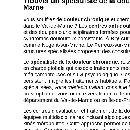
Trouver un spécialiste de la dou
Marne
Vous souffrez de
douleur chronique
et cher
dans le Val-de-Marne ? Les
centres anti-dou
et des équipes pluridisciplinaires formées pour 
syndromes douloureux persistants. À
Bry-sur
comme Nogent-sur-Marne, Le Perreux-sur-Ma
structures spécialisées proposent des consulta
Le
spécialiste de la douleur chronique
, aus
en charge globale qui associe traitements m
médicamenteuses et suivi psychologique. Ces 
persistent malgré les traitements habituels. P
spécialisées,
votre médecin traitant constitue 
prescription et vous oriente vers le centre le 
département du Val-de-Marne ou en Île-de-Fr
Les centres d’évaluation et traitement de la 
équipes multidisciplinaires incluant algologue
kinésithérapeutes. Cette approche permet de t
aspects. Certains centres proposent aussi des