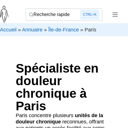
Recherche rapide
CTRL+K
Accueil
»
Annuaire
»
Île-de-France
»
Paris
Spécialiste en
douleur
chronique à
Paris
Paris concentre plusieurs
unités de la
douleur chronique
reconnues, offrant