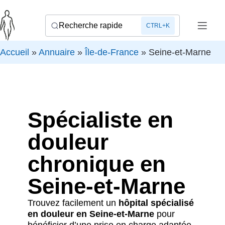
Recherche rapide
CTRL+K
Accueil
»
Annuaire
»
Île-de-France
»
Seine-et-Marne
Spécialiste en
douleur
chronique en
Seine-et-Marne
Trouvez facilement un
hôpital spécialisé
en douleur en Seine-et-Marne
pour