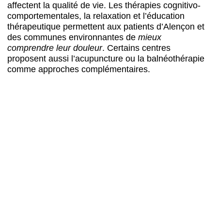
affectent la qualité de vie. Les thérapies cognitivo-
comportementales, la relaxation et l’éducation
thérapeutique permettent aux patients d’Alençon et
des communes environnantes de
mieux
comprendre leur douleur
. Certains centres
proposent aussi l’acupuncture ou la balnéothérapie
comme approches complémentaires.
Objectifs de la prise en charge
pluridisciplinaire
Le
traitement de la douleur chronique
vise avant
tout à
améliorer la qualité de vie
des patients. La
réduction de l’intensité douloureuse, la reprise
d’activités et le regain d’autonomie constituent les
principaux objectifs. Les centres anti-douleur en
région normande accompagnent les patients dans la
durée, car les douleurs persistantes se gèrent plutôt
qu’elles ne se guérissent définitivement.