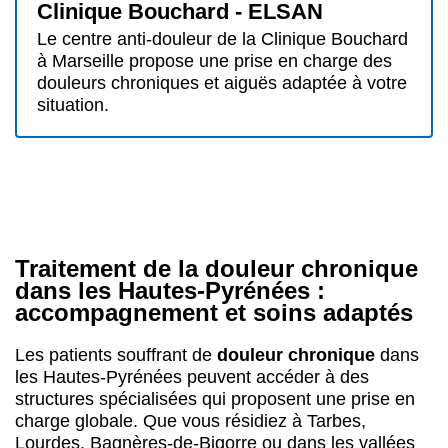
Traitement de la douleur chronique
dans les Hautes-Pyrénées :
accompagnement et soins adaptés
Les patients souffrant de
douleur chronique
dans
les Hautes-Pyrénées peuvent accéder à des
structures spécialisées qui proposent une prise en
charge globale. Que vous résidiez à Tarbes,
Lourdes, Bagnères-de-Bigorre ou dans les vallées
du piémont pyrénéen, les centres anti-douleur de la
région Occitanie offrent une approche
multidisciplinaire pour accompagner les personnes
confrontées à des souffrances durables. Ces
structures permettent d’évaluer, soulager et
améliorer la qualité de vie des patients face aux
algies chroniques.
Les différentes modalités de prise en
charge disponibles
Le
traitement de la douleur chronique
repose sur