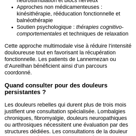
Quand consulter pour des douleurs
persistantes ?
Les douleurs rebelles qui durent plus de trois mois
justifient une consultation spécialisée. Lombalgies
chroniques, fibromyalgie, douleurs neuropathiques
ou arthrosiques nécessitent une évaluation par des
structures dédiées. Les consultations de la douleur
permettent d’établir un diagnostic précis et de
proposer un
traitement adapté
.
L’
éducation thérapeutique
joue un rôle dans la
compréhension du syndrome douloureux chronique.
Elle aide les patients des Hautes-Pyrénées à mieux
gérer leur quotidien et à retrouver une certaine
autonomie
. L’objectif reste l’amélioration durable de
la qualité de vie plutôt que l’élimination totale de la
douleur.
Abbeville
1 centres