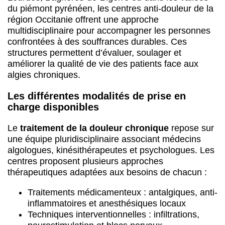
une équipe pluridisciplinaire associant médecins
algologues, kinésithérapeutes et psychologues. Les
centres proposent plusieurs approches
thérapeutiques adaptées aux besoins de chacun :
Traitements médicamenteux : antalgiques, anti-
inflammatoires et anesthésiques locaux
Techniques interventionnelles : infiltrations,
neurostimulation et blocs nerveux
Approches non médicamenteuses :
kinésithérapie, rééducation fonctionnelle et
balnéothérapie
Soutien psychologique :
thérapies cognitivo-
comportementales
et techniques de relaxation
Cette approche multimodale vise à réduire l’intensité
douloureuse tout en favorisant la récupération
fonctionnelle. Les patients de Lannemezan ou
d’Aureilhan bénéficient ainsi d’un parcours
coordonné.