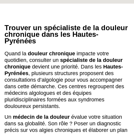
dans cette démarche. Ces centres regroupent des
médecins algologues et des équipes
pluridisciplinaires formées aux syndromes
douloureux persistants.
Un
médecin de la douleur
évalue votre situation
dans sa globalité. Son rôle ? Poser un diagnostic
précis sur vos algies chroniques et élaborer un plan
de traitement adapté. Que vous résidiez à Tarbes,
Lourdes, Bagnères-de-Bigorre ou Lannemezan,
l’accès à ces
centres anti-douleur
passe
généralement par
une orientation de votre médecin
traitant
. Cette prescription permet d’obtenir un
rendez-vous en consultation spécialisée et garantit
une coordination optimale entre les professionnels
qui vous suivent.
Comment accéder aux centres d’évaluation
et traitement de la douleur