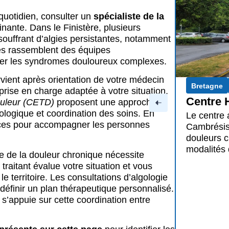
quotidien, consulter un
spécialiste de la
nante. Dans le Finistère, plusieurs
 souffrant d’algies persistantes, notamment
ées rassemblent des équipes
aiter les syndromes douloureux complexes.
rvient après orientation de votre médecin
ouarnenez
Finistère
 prise en charge adaptée à votre situation.
spitalier du Cateau-Cambrésis
douleur (CETD)
proposent une approche
Bretagne
ologique et coordination des soins. En
i-douleur de l’Hôpital de Le Cateau-
urces pour accompagner les personnes
compagne les patients souffrant de
Centre 
oniques. Accédez aux coordonnées et
Tréboul
consultation.
e de la douleur chronique nécessite
Le centre
raitant évalue votre situation et vous
Tréboul ac
le territoire. Les consultations d’algologie
chroniques
 définir un plan thérapeutique personnalisé.
s’appuie sur cette coordination entre