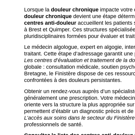
Lorsque la
douleur chronique
impacte votre 
douleur chronique
devient une étape détermi
centres anti-douleur
accueillent les patients
à Brest et Quimper. Ces structures spécialis
pluridisciplinaires formées pour évaluer et tr
Le médecin algologue, expert en algogie, inte
Bretagne
D
traitant. Cette étape d’adressage garantit une
Centre Ho
Les centres d’évaluation et traitement de la 
globale : consultation médicale, soutien psych
Le centre ant
Bretagne, le Finistère dispose de ces resso
Cambrésis ac
confrontées à des douleurs persistantes.
douleurs chr
modalités de 
Obtenir un rendez-vous auprès d’un spécialist
généralement une prescription. Votre médecin t
oriente vers la structure la plus appropriée sur 
permettent d’établir un diagnostic précis et de
L’accès aux soins dans le secteur du Finistère
professionnels de santé.