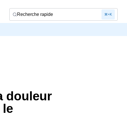
Recherche rapide
⌘+K
a douleur
 le