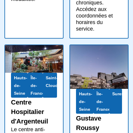
chroniques.
Accédez aux
coordonnées et
horaires du
service.
Hauts-
Île-
Saint-
de-
de-
Cloud
Seine
France
Hauts-
Île-
Suresnes
Centre
de-
de-
Seine
France
Hospitalier
Gustave
d'Argenteuil
Roussy
Le centre anti-