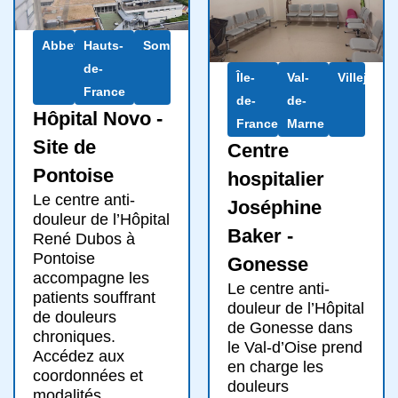
Abbeville
Hauts-
Somme
de-
Île-
Val-
Villejuif
France
de-
de-
Hôpital Novo -
France
Marne
Site de
Centre
Pontoise
hospitalier
Le centre anti-
Joséphine
douleur de l’Hôpital
Baker -
René Dubos à
Pontoise
Gonesse
accompagne les
Le centre anti-
patients souffrant
douleur de l’Hôpital
de douleurs
de Gonesse dans
chroniques.
le Val-d’Oise prend
Accédez aux
en charge les
coordonnées et
douleurs
modalités.