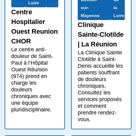
Loire
sur-
la
Centre
Mayenne
Loire
Hospitalier
Clinique
Ouest Reunion
Sainte-Clotilde
CHOR
| La Réunion
Le centre anti-
La Clinique Sainte
douleur de Saint-
Clotilde à Saint-
Paul à l’Hôpital
Denis accueille les
Ouest Réunion
patients souffrant
(974) prend en
de douleurs
charge les
chroniques.
douleurs
Consultez les
chroniques avec
services proposés
une équipe
et comment
pluridisciplinaire.
prendre rendez-
vous.