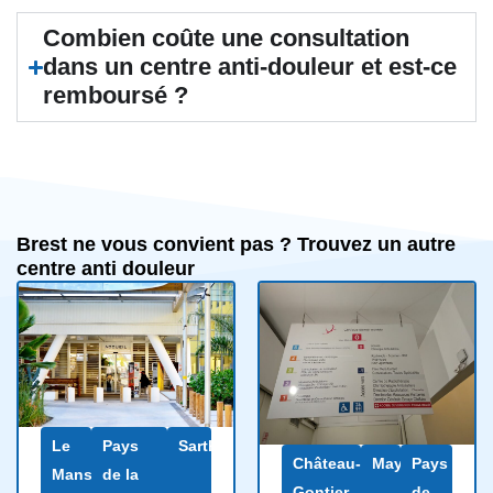
Combien coûte une consultation
dans un centre anti-douleur et est-ce
remboursé ?
Brest ne vous convient pas ? Trouvez un autre
centre anti douleur
Le
Pays
Sarthe
Château-
Mayenne
Pays
Mans
de la
Gontier-
de