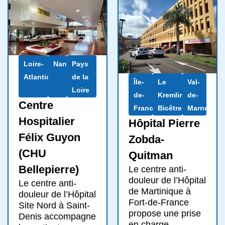
Loire-
Nantes
Pays
Atlantique
de la
Île-
Le
Val-
Loire
de-
Kremlin-
de-
Centre
France
Bicêtre
Marne
Hospitalier
Hôpital Pierre
Félix Guyon
Zobda-
(CHU
Quitman
Bellepierre)
Le centre anti-
douleur de l’Hôpital
Le centre anti-
de Martinique à
douleur de l’Hôpital
Fort-de-France
Site Nord à Saint-
propose une prise
Denis accompagne
en charge