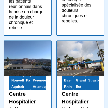
les patients
spécialisée des
réunionnais dans
douleurs
la prise en charge
chroniques et
de la douleur
rebelles.
chronique et
rebelle.
Nouvelle-
Pau
Pyrénées-
Bas-
Grand
Strasbourg
Aquitaine
Atlantiques
Rhin
Est
Centre
Centre
Hospitalier
Hospitalier