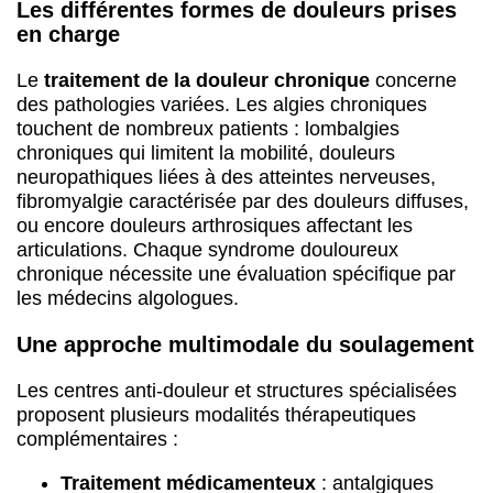
ou encore douleurs arthrosiques affectant les
articulations. Chaque syndrome douloureux
chronique nécessite une évaluation spécifique par
les médecins algologues.
Une approche multimodale du soulagement
Les centres anti-douleur et structures spécialisées
proposent plusieurs modalités thérapeutiques
complémentaires :
Traitement médicamenteux
: antalgiques
adaptés à l’intensité douloureuse,
anesthésiques locaux
Rééducation fonctionnelle
: kinésithérapie,
balnéothérapie pour récupérer de l’autonomie
Infiltrations et neurostimulation pour les
douleurs rebelles
Soutien psychologique
et thérapies cognitivo-
comportementales
Approches complémentaires : acupuncture,