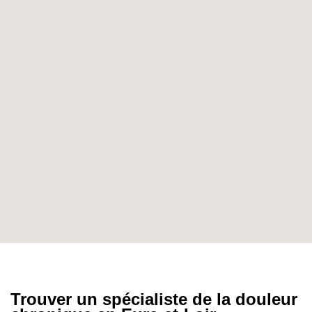
Trouver un spécialiste de la douleur
chronique en Eure-et-Loir
Vous souffrez de douleurs persistantes qui
impactent votre quotidien ?
Consulter un
spécialiste de la douleur chronique
permet
d’obtenir une évaluation approfondie et un
traitement adapté. En
Eure-et-Loir
, plusieurs
centres anti-douleur
offrent une prise en charge
pluridisciplinaire pour accompagner les patients
dans la gestion de leurs algies chroniques.