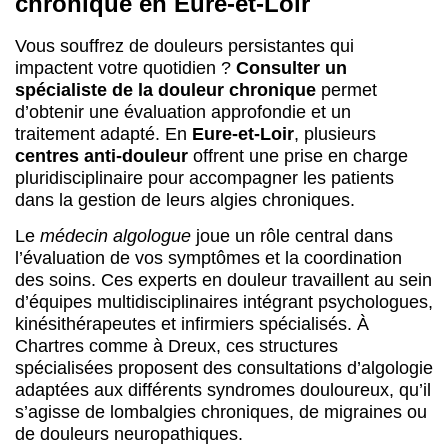
Le
médecin algologue
joue un rôle central dans
l’évaluation de vos symptômes et la coordination
des soins. Ces experts en douleur travaillent au sein
d’équipes multidisciplinaires intégrant psychologues,
kinésithérapeutes et infirmiers spécialisés. À
Chartres comme à Dreux, ces structures
spécialisées proposent des consultations d’algologie
adaptées aux différents syndromes douloureux, qu’il
s’agisse de lombalgies chroniques, de migraines ou
de douleurs neuropathiques.
Pour accéder à ces consultations spécialisées,
votre
médecin traitant constitue le premier interlocuteur
. Il
évalue votre situation et vous adresse vers un
Centre d’Évaluation et Traitement de la Douleur
(CETD) avec une prescription médicale. Cette
orientation permet d’intégrer un parcours de soins
structuré dans la région
Centre-Val de Loire
, où les
centres coordonnent leur action pour garantir une
approche globale des souffrances chroniques.