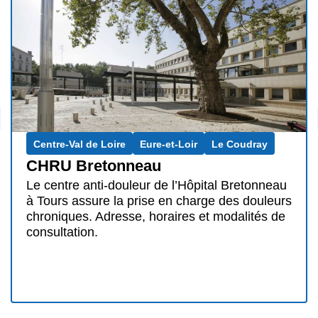
Centre-Val de Loire
Eure-et-Loir
Le Coudray
CHRU Bretonneau
Le centre anti-douleur de l’Hôpital Bretonneau
à Tours assure la prise en charge des douleurs
chroniques. Adresse, horaires et modalités de
consultation.
Traitement de la douleur chronique
en Eure-et-Loir : une prise en
charge adaptée
Les patients souffrant de
douleur chronique
en