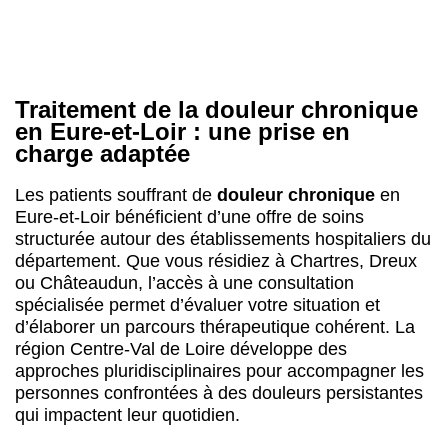
Eure-et-Loir bénéficient d’une offre de soins
structurée autour des établissements hospitaliers du
département. Que vous résidiez à Chartres, Dreux
ou Châteaudun, l’accès à une consultation
spécialisée permet d’évaluer votre situation et
d’élaborer un parcours thérapeutique cohérent. La
région Centre-Val de Loire développe des
approches pluridisciplinaires pour accompagner les
personnes confrontées à des douleurs persistantes
qui impactent leur quotidien.
Les différentes formes de douleurs prises
en charge
Le
traitement de la douleur chronique
concerne
des pathologies variées. Les algies chroniques
touchent de nombreux patients : lombalgies
chroniques qui limitent la mobilité, douleurs
neuropathiques liées à des atteintes nerveuses,
fibromyalgie caractérisée par des douleurs diffuses,