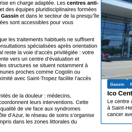
rise en charge adaptée. Les
centres anti-
t des équipes pluridisciplinaires formées
À
Gassin
et dans le secteur de la presqu’île
isées sont accessibles pour vous
ue les traitements habituels ne suffisent
nsultations spécialisées après orientation
al
reste la voie d’accès privilégiée : votre
iente vers un centre d’évaluation et
 les structures se situent notamment à
ommunes proches comme Cogolin ou
imité avec Saint-Tropez facilite l’accès
Gassin
Ico Ce
nités de la douleur : médecins,
Le centre 
coordonnent leurs interventions. Cette
à Saint-He
e qualité de vie face aux syndromes
cancer av
e d’Azur, le réseau de soins s’organise
pris dans les zones littorales du