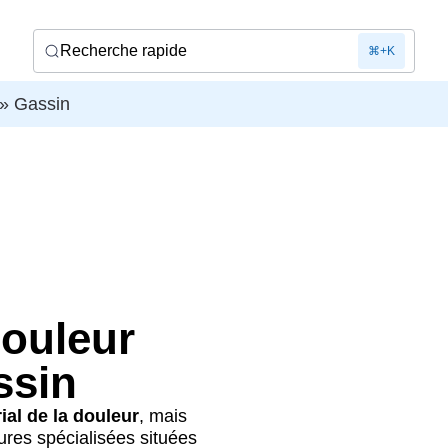
Recherche rapide
⌘+K
»
Gassin
douleur
ssin
rial de la douleur
, mais
tures spécialisées situées