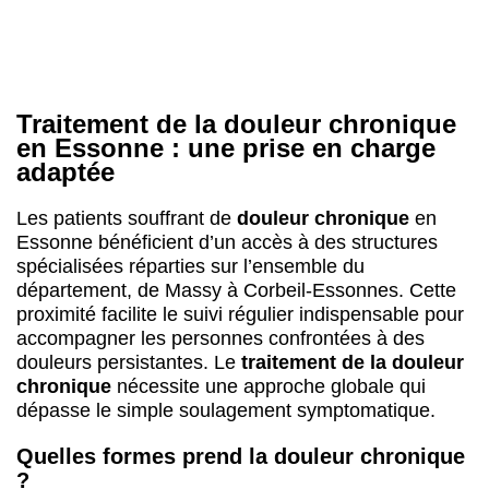
Essonne bénéficient d’un accès à des structures
spécialisées réparties sur l’ensemble du
département, de Massy à Corbeil-Essonnes. Cette
proximité facilite le suivi régulier indispensable pour
accompagner les personnes confrontées à des
douleurs persistantes. Le
traitement de la douleur
chronique
nécessite une approche globale qui
dépasse le simple soulagement symptomatique.
Quelles formes prend la douleur chronique
?
Les algies chroniques se manifestent sous
différentes formes. Lombalgies rebelles, douleurs
neuropathiques, fibromyalgie ou douleurs
arthrosiques : chaque syndrome douloureux
chronique demande une évaluation spécifique. Les
médecins algologues des centres anti-douleur
identifient la nature exacte des souffrances durables
pour orienter la prise en charge.