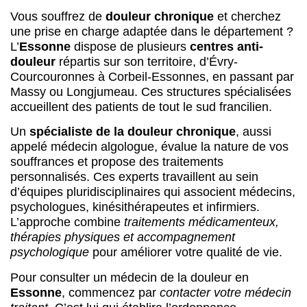
appelé médecin algologue, évalue la nature de vos
souffrances et propose des traitements
personnalisés. Ces experts travaillent au sein
d’équipes pluridisciplinaires qui associent médecins,
psychologues, kinésithérapeutes et infirmiers.
L’approche combine
traitements médicamenteux,
thérapies physiques et accompagnement
psychologique
pour améliorer votre qualité de vie.
Pour consulter un médecin de la douleur en
Essonne
, commencez par
contacter votre médecin
traitant
. C’est lui qui établira l’ordonnance
d’orientation vers un centre d’évaluation et
traitement de la douleur (CETD). Cette prescription
médicale reste indispensable pour accéder aux
consultations d’algologie, que vous résidiez à
Palaiseau, Sainte-Geneviève-des-Bois ou ailleurs
en Île-de-France.
Les centres du département 91 accueillent aussi
bien les habitants de l’Essonne que ceux des