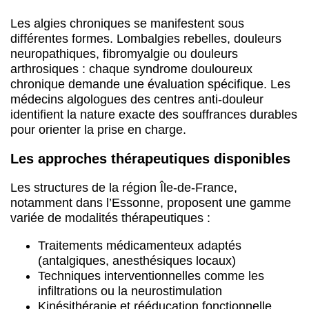
Les approches thérapeutiques disponibles
Les structures de la région Île-de-France,
notamment dans l’Essonne, proposent une gamme
variée de modalités thérapeutiques :
Traitements médicamenteux adaptés
(antalgiques, anesthésiques locaux)
Techniques interventionnelles comme les
infiltrations ou la neurostimulation
Kinésithérapie et rééducation fonctionnelle
Soutien psychologique et thérapies cognitivo-
comportementales
Approches complémentaires :
acupuncture
,
relaxation
,
éducation thérapeutique
Une équipe pluridisciplinaire pour vous
accompagner
L’approche multimodale constitue le socle du