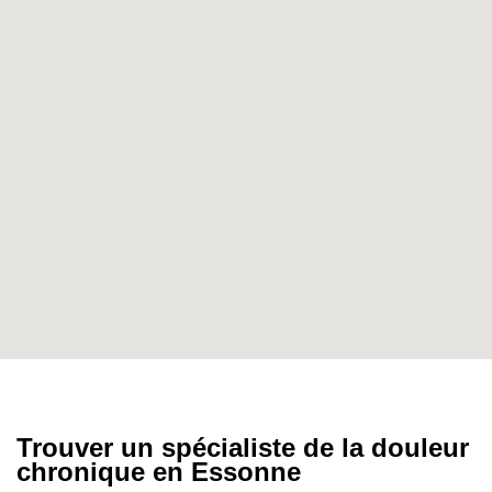
Trouver un spécialiste de la douleur
chronique en Essonne
Vous souffrez de
douleur chronique
et cherchez
une prise en charge adaptée dans le département ?
L’
Essonne
dispose de plusieurs
centres anti-
douleur
répartis sur son territoire, d’Évry-
Courcouronnes à Corbeil-Essonnes, en passant par
Massy ou Longjumeau. Ces structures spécialisées
accueillent des patients de tout le sud francilien.
Un
spécialiste de la douleur chronique
, aussi