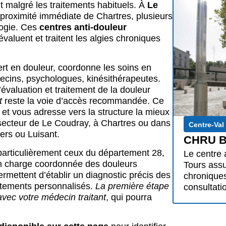
t malgré les traitements habituels. À
Le
 proximité immédiate de Chartres, plusieurs
logie. Ces
centres anti-douleur
évaluent et traitent les algies chroniques
t en douleur, coordonne les soins en
ecins, psychologues, kinésithérapeutes.
évaluation et traitement de la douleur
t
reste la voie d’accès recommandée. Ce
 et vous adresse vers la structure la mieux
e secteur de Le Coudray, à Chartres ou dans
Centre-Val
ers ou Luisant.
CHRU B
 particulièrement ceux du département 28,
Le centre 
 en charge coordonnée des douleurs
Tours assu
ermettent d’établir un diagnostic précis des
chroniques
itements personnalisés.
La première étape
consultati
avec votre médecin traitant
, qui pourra