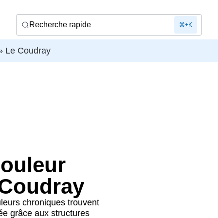
Recherche rapide
⌘+K
»
Le Coudray
douleur
 Coudray
uleurs chroniques trouvent
e grâce aux structures