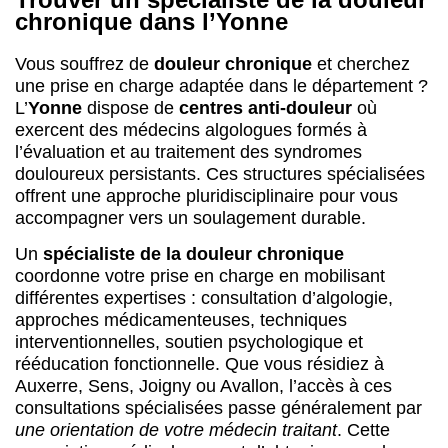
douloureux persistants. Ces structures spécialisées
offrent une approche pluridisciplinaire pour vous
accompagner vers un soulagement durable.
Un
spécialiste de la douleur chronique
coordonne votre prise en charge en mobilisant
différentes expertises : consultation d’algologie,
approches médicamenteuses, techniques
interventionnelles, soutien psychologique et
rééducation fonctionnelle. Que vous résidiez à
Auxerre, Sens, Joigny ou Avallon, l’accès à ces
consultations spécialisées passe généralement par
une orientation de votre médecin traitant
. Cette
prescription médicale permet d’obtenir un rendez-
vous dans un centre d’évaluation et traitement de la
douleur (CETD) de la région Bourgogne-Franche-
Comté.
Les équipes des centres anti-douleur dans l’Yonne
évaluent l’intensité et les mécanismes de vos algies
chroniques pour construire
un parcours de soins