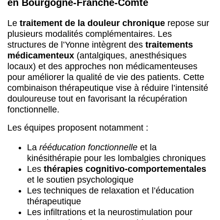
combinaison thérapeutique vise à réduire l’intensité
douloureuse tout en favorisant la récupération
fonctionnelle.
Les équipes proposent notamment :
La
rééducation fonctionnelle
et la
kinésithérapie pour les lombalgies chroniques
Les
thérapies cognitivo-comportementales
et le soutien psychologique
Les techniques de relaxation et l’éducation
thérapeutique
Les infiltrations et la neurostimulation pour
certaines douleurs neuropathiques
Accéder aux consultations spécialisées
depuis Auxerre, Sens et les zones rurales
Que vous résidiez à Joigny, Avallon ou dans les
secteurs limitrophes de la Côte-d’Or et de la Nièvre,
les centres hospitaliers du département organisent