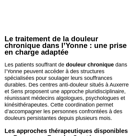
en charge adaptée
Les patients souffrant de
douleur chronique
dans
l’Yonne peuvent accéder à des structures
spécialisées pour soulager leurs souffrances
durables. Des centres anti-douleur situés à Auxerre
et Sens proposent une approche pluridisciplinaire,
réunissant médecins algologues, psychologues et
kinésithérapeutes. Cette coordination permet
d’accompagner les personnes confrontées à des
douleurs persistantes depuis plusieurs mois.
Les approches thérapeutiques disponibles
en Bourgogne-Franche-Comté
Le
traitement de la douleur chronique
repose sur
plusieurs modalités complémentaires. Les
structures de l’Yonne intègrent des
traitements
médicamenteux
(antalgiques, anesthésiques
locaux) et des approches non médicamenteuses
pour améliorer la qualité de vie des patients. Cette