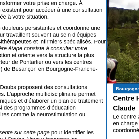
nsformer votre prise en charge. À
 existent pour accéder à une consultation
ée à votre situation.
 douleurs persistantes et coordonne une
r travaillent souvent au sein d’équipes
sithérapeutes et infirmiers spécialisés. Pour
ère étape consiste à consulter votre
iption et oriente vers la structure la plus
teur de Pontarlier ou vers les centres
ETD) de Besançon en Bourgogne-Franche-
Doubs proposent des consultations
Bourgogne
es. L’approche multidisciplinaire permet
Centre H
oniques et d’élaborer un plan de traitement
Claude
ssi des programmes d’éducation
ires comme la neurostimulation ou
Le centre 
en charge
coordonnée
ésente sur cette page
pour identifier les