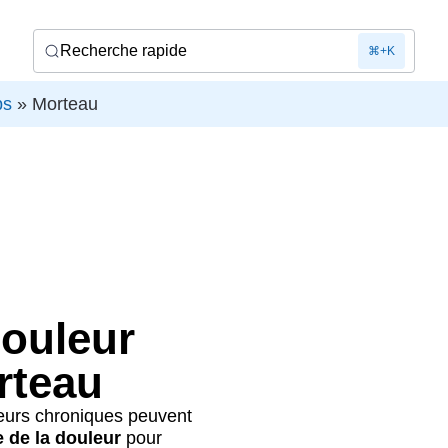
Recherche rapide
⌘+K
bs
»
Morteau
douleur
rteau
leurs chroniques peuvent
e de la douleur
pour