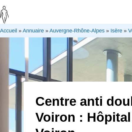
Accueil
»
Annuaire
»
Auvergne-Rhône-Alpes
»
Isère
»
V
Centre anti dou
Voiron : Hôpital