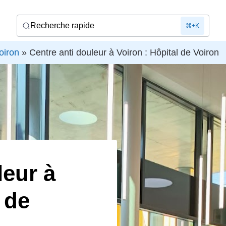
Recherche rapide
⌘+K
oiron
»
Centre anti douleur à Voiron : Hôpital de Voiron
leur à
 de