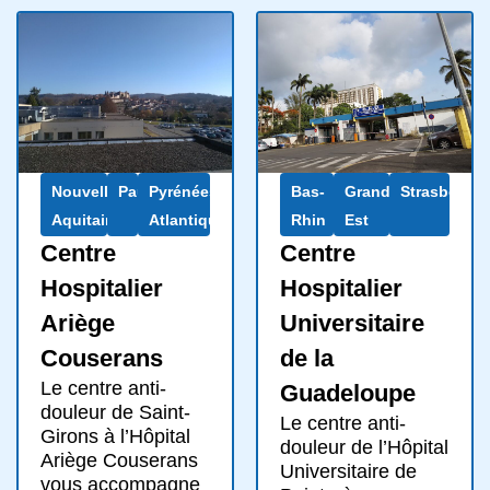
Nouvelle-
Pau
Pyrénées-
Bas-
Grand
Strasbourg
Aquitaine
Atlantiques
Rhin
Est
Centre
Centre
Hospitalier
Hospitalier
Ariège
Universitaire
Couserans
de la
Le centre anti-
Guadeloupe
douleur de Saint-
Le centre anti-
Girons à l’Hôpital
douleur de l’Hôpital
Ariège Couserans
Universitaire de
vous accompagne