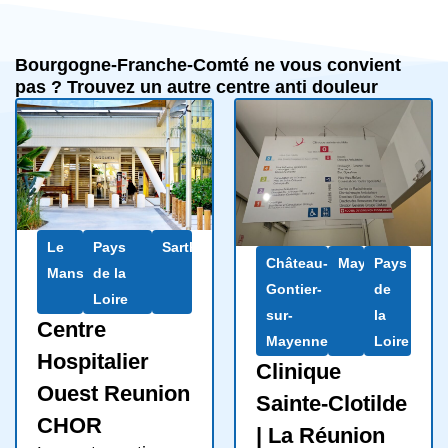
Bourgogne-Franche-Comté ne vous convient
pas ? Trouvez un autre centre anti douleur
Le
Pays
Sarthe
Château-
Mayenne
Pays
Mans
de la
Gontier-
de
Loire
sur-
la
Centre
Mayenne
Loire
Hospitalier
Clinique
Ouest Reunion
Sainte-Clotilde
CHOR
| La Réunion