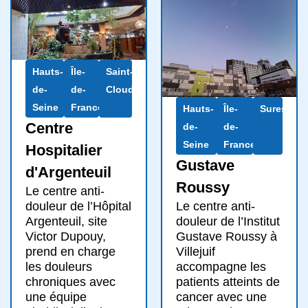
Hauts-
Île-
Saint-
de-
de-
Cloud
Seine
France
Hauts-
Île-
Suresnes
Centre
de-
de-
Seine
France
Hospitalier
Gustave
d'Argenteuil
Roussy
Le centre anti-
Le centre anti-
douleur de l’Hôpital
douleur de l’Institut
Argenteuil, site
Gustave Roussy à
Victor Dupouy,
Villejuif
prend en charge
accompagne les
les douleurs
patients atteints de
chroniques avec
cancer avec une
une équipe