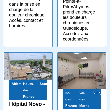
Pointe-à-
dans la prise en
Pitre/Abymes
charge de la
prend en charge
douleur chronique.
les douleurs
Accès, contact et
chroniques en
horaires.
Guadeloupe.
Accédez aux
coordonnées.
Abbeville
Hauts-
Somme
de-
Île-
Val-
Villejuif
France
de-
de-
Hôpital Novo -
France
Marne